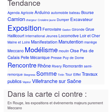
Tendance
Arduino
Bourse
Agenda
Agricole
automobile
bateau
Camion
Excavateur
Dumper
chargeur
Croisière jaune
Exposition
Ferroviaire
Grue
Gironde
Gaston
Haillicourt
Locomotive
Loir et Cher
International
Jeunes
Manutention
Manifestation
Maine et Loire
manège
Modélisme
Oise
Pas de
Meccano
moulin
Calais
Pelle Mécanique
Presse
Puy de Dome
Rencontre
Rhône
Romorantin
Rivery
semi-
Somme
Travaux
remorque
Tour Eiffel
Skegness
Tintin
Villefranche sur Saône
publics
Vapeur
Dans la carte ci contre :
En Rouge, les expositions et événements majeurs purement
Meccano