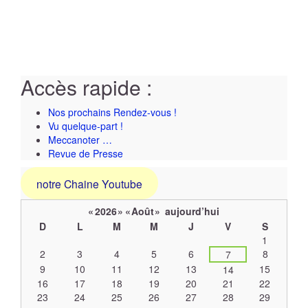
Accès rapide :
Nos prochains Rendez-vous !
Vu quelque-part !
Meccanoter …
Revue de Presse
notre Chaine Youtube
«
2026
»
«
Août
»
aujourd’hui
D
L
M
M
J
V
S
Un
1
calendrier
2
3
4
5
6
8
7
d’évènements
9
10
11
12
13
15
14
16
17
18
19
20
21
22
23
24
25
26
27
28
29