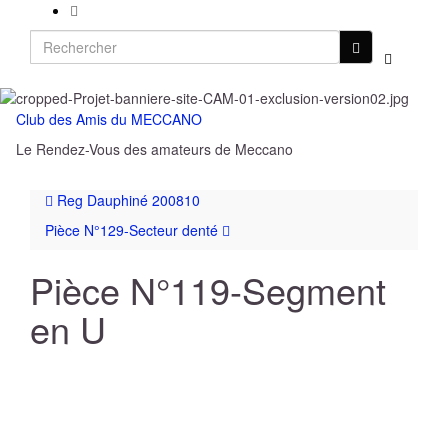
Search
Toggle
for:
search
form
Club des Amis du MECCANO
Toggl
Le Rendez-Vous des amateurs de Meccano
naviga
Reg Dauphiné 200810
Pièce N°129-Secteur denté
Pièce N°119-Segment
en U