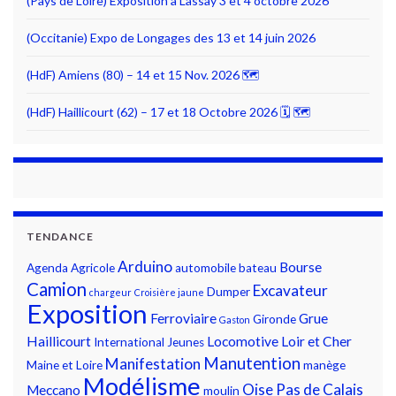
(Pays de Loire) Exposition à Lassay 3 et 4 octobre 2026
(Occitanie) Expo de Longages des 13 et 14 juin 2026
(HdF) Amiens (80) – 14 et 15 Nov. 2026 🗺
(HdF) Haillicourt (62) – 17 et 18 Octobre 2026 🗓 🗺
TENDANCE
Arduino
Bourse
Agenda
Agricole
automobile
bateau
Camion
Excavateur
Dumper
chargeur
Croisière jaune
Exposition
Ferroviaire
Grue
Gironde
Gaston
Haillicourt
Locomotive
Loir et Cher
International
Jeunes
Manutention
Manifestation
Maine et Loire
manège
Modélisme
Oise
Pas de Calais
Meccano
moulin