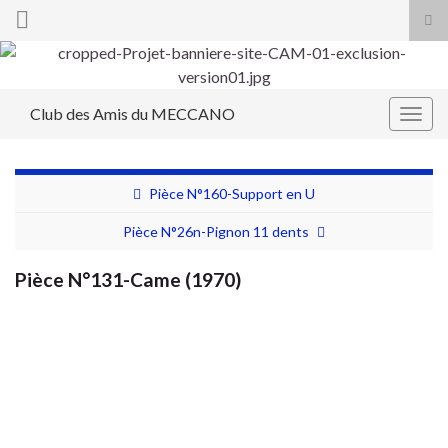
Tog
sea
Search for:
for
Club des Amis du MECCANO
Togg
navig
Pièce N°160-Support en U
Pièce N°26n-Pignon 11 dents
Pièce N°131-Came (1970)