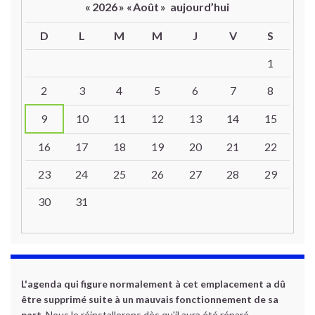
«
2026
»
«
Août
»
aujourd’hui
D
L
M
M
J
V
S
Un calendrier d’évènements
1
2
3
4
5
6
7
8
9
10
11
12
13
14
15
16
17
18
19
20
21
22
23
24
25
26
27
28
29
30
31
L'agenda qui figure normalement à cet emplacement a dû
être supprimé suite à un mauvais fonctionnement de sa
part.
Nous le réinstallerons dès qu'il aura été réparé.