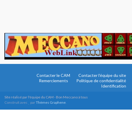
Contacter le CAM
Contacter l’équipe du site
Remerciements
Politique de confidentialité
Identification
Site réalisé par l'équipe du CAM - Bon Meccano à tous
Construit avec
par
Thèmes Graphene
.