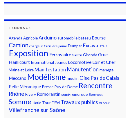
TENDANCE
Arduino
Bourse
Agenda
Agricole
automobile
bateau
Camion
Excavateur
Dumper
chargeur
Croisière jaune
Exposition
Ferroviaire
Grue
Gironde
Gaston
Haillicourt
Locomotive
Loir et Cher
International
Jeunes
Manutention
Manifestation
Maine et Loire
manège
Modélisme
Oise
Pas de Calais
Meccano
moulin
Rencontre
Pelle Mécanique
Presse
Puy de Dome
Rhône
Romorantin
Rivery
semi-remorque
Skegness
Somme
Travaux publics
Tour Eiffel
Tintin
Vapeur
Villefranche sur Saône