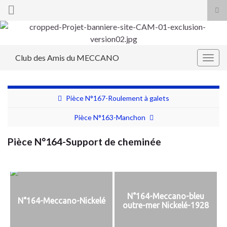
Tog
sea
Search for:
for
Club des Amis du MECCANO
Togg
navig
Pièce N°167-Roulement à galets
Pièce N°163-Manchon
Pièce N°164-Support de cheminée
N°164-Meccano-bleu
N°164-Meccano-Nickelé
outre-mer Nickelé-1928