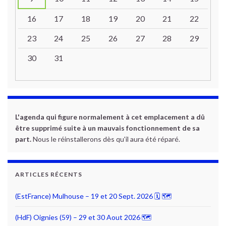
16
17
18
19
20
21
22
23
24
25
26
27
28
29
30
31
L'agenda qui figure normalement à cet emplacement a dû
être supprimé suite à un mauvais fonctionnement de sa
part.
Nous le réinstallerons dès qu'il aura été réparé.
ARTICLES RÉCENTS
(EstFrance) Mulhouse – 19 et 20 Sept. 2026 🗓 🗺
(HdF) Oignies (59) – 29 et 30 Aout 2026 🗺