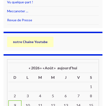
Vu quelque-part !
Meccanoter …
Revue de Presse
notre Chaine Youtube
«
2026
»
«
Août
»
aujourd’hui
D
L
M
M
J
V
S
Un calendrier d’évènements
1
2
3
4
5
6
7
8
9
10
11
12
13
14
15