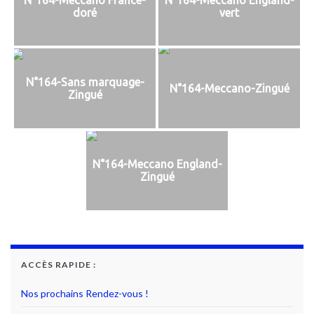
doré
vert
N°164-Sans marquage-
N°164-Meccano-Zingué
Zingué
N°164-Meccano England-
Zingué
ACCÈS RAPIDE :
Nos prochains Rendez-vous !