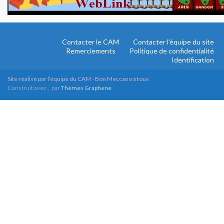
Contacter le CAM
Contacter l’équipe du site
Remerciements
Politique de confidentialité
Identification
Site réalisé par l'équipe du CAM - Bon Meccano à tous
Construit avec
par
Thèmes Graphene
.