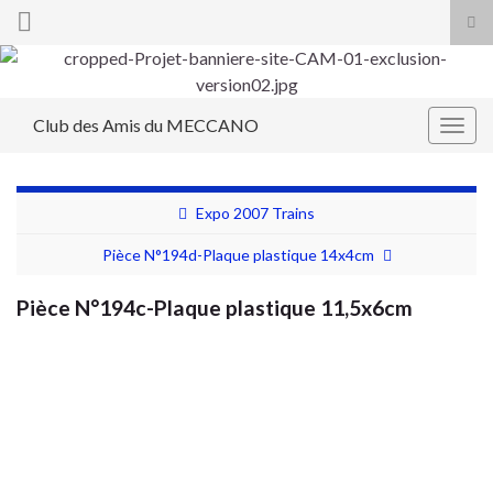
Tog
sea
Search for:
for
Club des Amis du MECCANO
Togg
navig
Expo 2007 Trains
Pièce N°194d-Plaque plastique 14x4cm
Pièce N°194c-Plaque plastique 11,5x6cm