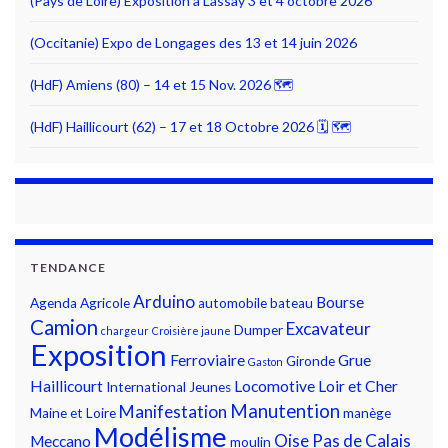
(Pays de Loire) Exposition à Lassay 3 et 4 octobre 2026
(Occitanie) Expo de Longages des 13 et 14 juin 2026
(HdF) Amiens (80) – 14 et 15 Nov. 2026 🗺
(HdF) Haillicourt (62) – 17 et 18 Octobre 2026 🗓 🗺
TENDANCE
Arduino
Bourse
Agenda
Agricole
automobile
bateau
Camion
Excavateur
Dumper
chargeur
Croisière jaune
Exposition
Ferroviaire
Grue
Gironde
Gaston
Haillicourt
Locomotive
Loir et Cher
International
Jeunes
Manutention
Manifestation
Maine et Loire
manège
Modélisme
Oise
Pas de Calais
Meccano
moulin