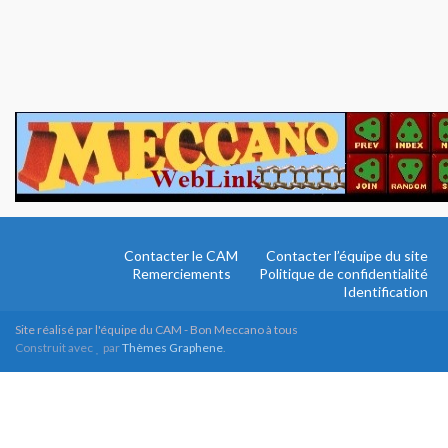
Contacter le CAM
Contacter l’équipe du site
Remerciements
Politique de confidentialité
Identification
Site réalisé par l'équipe du CAM - Bon Meccano à tous
Construit avec
par
Thèmes Graphene
.