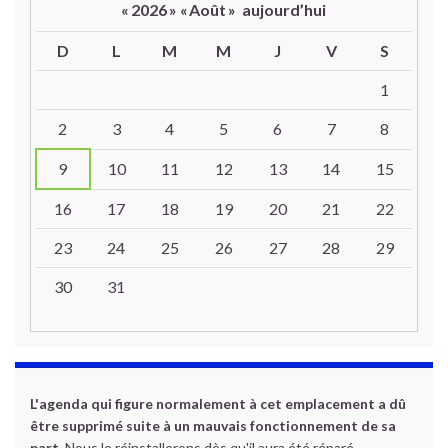
«
2026
»
«
Août
»
aujourd’hui
D
L
M
M
J
V
S
Un calendrier d’évènements
1
2
3
4
5
6
7
8
9
10
11
12
13
14
15
16
17
18
19
20
21
22
23
24
25
26
27
28
29
30
31
L'agenda qui figure normalement à cet emplacement a dû
être supprimé suite à un mauvais fonctionnement de sa
part.
Nous le réinstallerons dès qu'il aura été réparé.