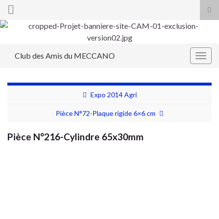
Tog
sea
Search for:
for
Club des Amis du MECCANO
Togg
navig
Expo 2014 Agri
Pièce N°72-Plaque rigide 6×6 cm
Pièce N°216-Cylindre 65x30mm