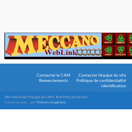
Contacter le CAM
Contacter l’équipe du site
Remerciements
Politique de confidentialité
Identification
Site réalisé par l'équipe du CAM - Bon Meccano à tous
Construit avec
par
Thèmes Graphene
.