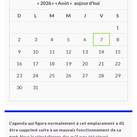
«
2026
»
«
Août
»
aujourd’hui
D
L
M
M
J
V
S
Un calendrier d’évènements
1
2
3
4
5
6
7
8
9
10
11
12
13
14
15
16
17
18
19
20
21
22
23
24
25
26
27
28
29
30
31
L'agenda qui figure normalement à cet emplacement a dû
être supprimé suite à un mauvais fonctionnement de sa
part.
Nous le réinstallerons dès qu'il aura été réparé.