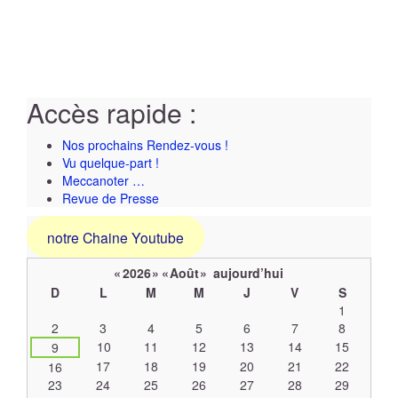
Accès rapide :
Nos prochains Rendez-vous !
Vu quelque-part !
Meccanoter …
Revue de Presse
notre Chaine Youtube
«
2026
»
«
Août
»
aujourd’hui
D
L
M
M
J
V
S
Un
1
calendrier
2
3
4
5
6
7
8
d’évènements
10
11
12
13
14
15
9
17
18
19
20
21
22
16
23
24
25
26
27
28
29