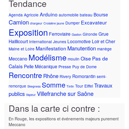
Tendance
Arduino
Bourse
Agenda
Agricole
automobile
bateau
Camion
Excavateur
Dumper
chargeur
Croisière jaune
Exposition
Ferroviaire
Grue
Gironde
Gaston
Haillicourt
Locomotive
Loir et Cher
International
Jeunes
Manutention
Manifestation
Maine et Loire
manège
Modélisme
Oise
Pas de
Meccano
moulin
Calais
Pelle Mécanique
Presse
Puy de Dome
Rencontre
Rhône
Romorantin
Rivery
semi-
Somme
Travaux
remorque
Tour Eiffel
Skegness
Tintin
Villefranche sur Saône
publics
Vapeur
Dans la carte ci contre :
En Rouge, les expositions et événements majeurs purement
Meccano