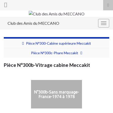
Tog
sea
Search for:
for
Club des Amis du MECCANO
Togg
navig
Pièce N°300-Cabine supérieure Meccakit
Pièce N°300c-Phare Meccakit
Pièce N°300b-Vitrage cabine Meccakit
N°300b-Sans marquage-
France-1974 à 1978