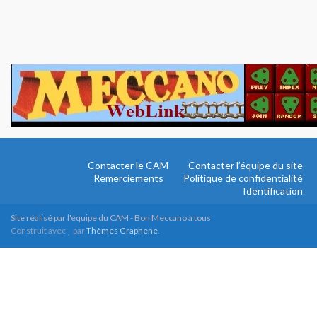
Contacter le CAM
Contacter l’équipe du site
Remerciements
Politique de confidentialité
Identification
Site réalisé par l'équipe du CAM - Bon Meccano à tous
Construit avec
par
Thèmes Graphene
.