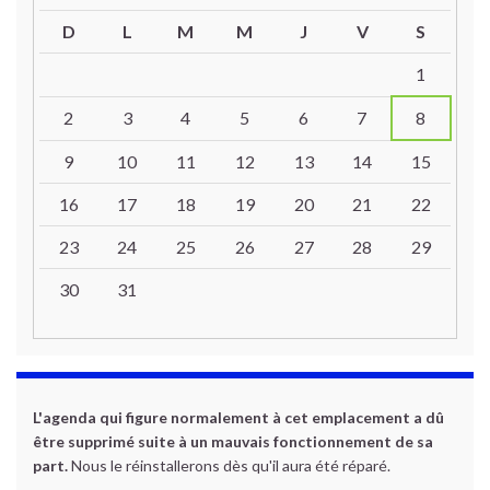
D
L
M
M
J
V
S
Un calendrier d’évènements
1
2
3
4
5
6
7
8
9
10
11
12
13
14
15
16
17
18
19
20
21
22
23
24
25
26
27
28
29
30
31
L'agenda qui figure normalement à cet emplacement a dû
être supprimé suite à un mauvais fonctionnement de sa
part.
Nous le réinstallerons dès qu'il aura été réparé.