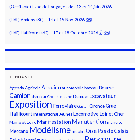
(Occitanie) Expo de Longages des 13 et 14 juin 2026
(HdF) Amiens (80) – 14 et 15 Nov. 2026 🗺
(HdF) Haillicourt (62) – 17 et 18 Octobre 2026 🗓 🗺
TENDANCE
Arduino
Bourse
Agenda
Agricole
automobile
bateau
Camion
Excavateur
Dumper
chargeur
Croisière jaune
Exposition
Ferroviaire
Grue
Gironde
Gaston
Haillicourt
Locomotive
Loir et Cher
International
Jeunes
Manutention
Manifestation
Maine et Loire
manège
Modélisme
Oise
Pas de Calais
Meccano
moulin
Rencontre
Pelle Mécanique