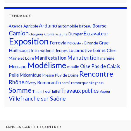
TENDANCE
Arduino
Bourse
Agenda
Agricole
automobile
bateau
Camion
Excavateur
Dumper
chargeur
Croisière jaune
Exposition
Ferroviaire
Grue
Gironde
Gaston
Haillicourt
Locomotive
Loir et Cher
International
Jeunes
Manutention
Manifestation
Maine et Loire
manège
Modélisme
Oise
Pas de Calais
Meccano
moulin
Rencontre
Pelle Mécanique
Presse
Puy de Dome
Rhône
Romorantin
Rivery
semi-remorque
Skegness
Somme
Travaux publics
Tour Eiffel
Tintin
Vapeur
Villefranche sur Saône
DANS LA CARTE CI CONTRE :