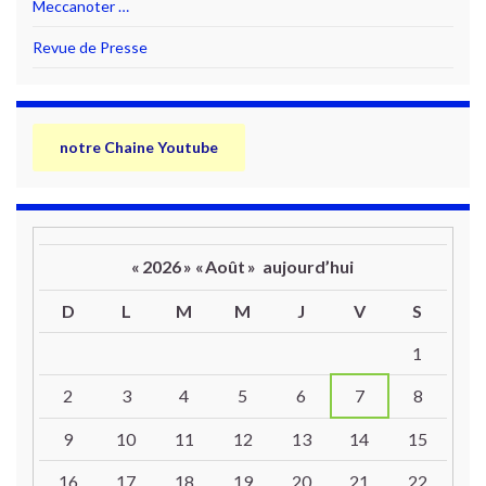
Meccanoter …
Revue de Presse
notre Chaine Youtube
«
2026
»
«
Août
»
aujourd’hui
D
L
M
M
J
V
S
Un calendrier d’évènements
1
2
3
4
5
6
7
8
9
10
11
12
13
14
15
16
17
18
19
20
21
22