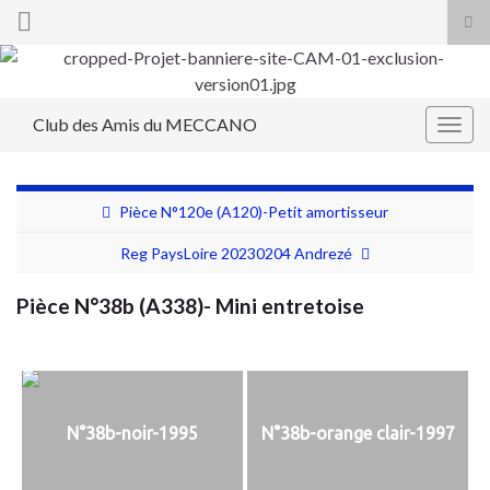
Tog
sea
Search for:
for
Club des Amis du MECCANO
Togg
navig
Pièce N°120e (A120)-Petit amortisseur
Reg PaysLoire 20230204 Andrezé
Pièce N°38b (A338)- Mini entretoise
N°38b-noir-1995
N°38b-orange clair-1997