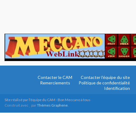
Contacter le CAM
Contacter l’équipe du site
Remerciements
Politique de confidentialité
Identification
Site réalisé par l'équipe du CAM - Bon Meccano à tous
Construit avec
par
Thèmes Graphene
.