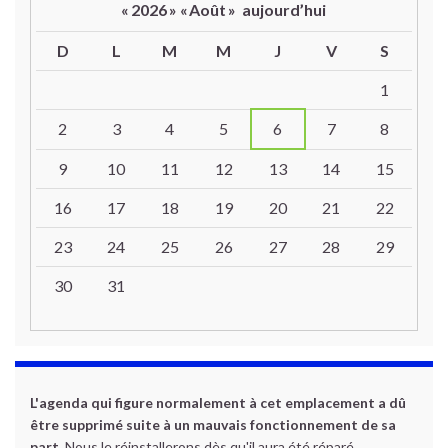
«
2026
»
«
Août
»
aujourd’hui
D
L
M
M
J
V
S
Un calendrier d’évènements
1
2
3
4
5
6
7
8
9
10
11
12
13
14
15
16
17
18
19
20
21
22
23
24
25
26
27
28
29
30
31
L'agenda qui figure normalement à cet emplacement a dû
être supprimé suite à un mauvais fonctionnement de sa
part.
Nous le réinstallerons dès qu'il aura été réparé.