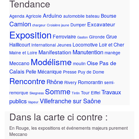
Tendance
Arduino
Bourse
Agenda
Agricole
automobile
bateau
Camion
Excavateur
Dumper
chargeur
Croisière jaune
Exposition
Ferroviaire
Grue
Gironde
Gaston
Haillicourt
Locomotive
Loir et Cher
International
Jeunes
Manutention
Manifestation
Maine et Loire
manège
Modélisme
Oise
Pas de
Meccano
moulin
Calais
Pelle Mécanique
Presse
Puy de Dome
Rencontre
Rhône
Romorantin
Rivery
semi-
Somme
Travaux
remorque
Tour Eiffel
Skegness
Tintin
Villefranche sur Saône
publics
Vapeur
Dans la carte ci contre :
En Rouge, les expositions et événements majeurs purement
Meccano