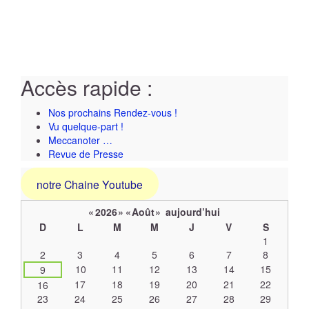
Accès rapide :
Nos prochains Rendez-vous !
Vu quelque-part !
Meccanoter …
Revue de Presse
notre Chaine Youtube
«
2026
»
«
Août
»
aujourd’hui
D
L
M
M
J
V
S
Un
1
calendrier
2
3
4
5
6
7
8
d’évènements
10
11
12
13
14
15
9
17
18
19
20
21
22
16
23
24
25
26
27
28
29