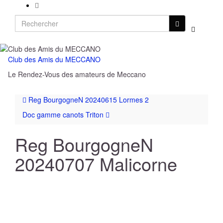
Search
Toggle
for:
search
form
Club des Amis du MECCANO
Toggl
Le Rendez-Vous des amateurs de Meccano
naviga
Reg BourgogneN 20240615 Lormes 2
Doc gamme canots Triton
Reg BourgogneN
20240707 Malicorne