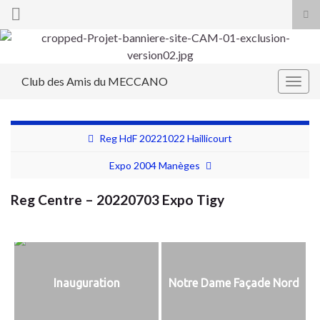
Tog
sea
Search for:
for
Club des Amis du MECCANO
Togg
navig
Reg HdF 20221022 Haillicourt
Expo 2004 Manèges
Reg Centre – 20220703 Expo Tigy
Inauguration
Notre Dame Façade Nord