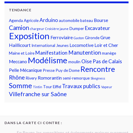
TENDANCE
Arduino
Bourse
Agenda
Agricole
automobile
bateau
Camion
Excavateur
Dumper
chargeur
Croisière jaune
Exposition
Ferroviaire
Grue
Gironde
Gaston
Haillicourt
Locomotive
Loir et Cher
International
Jeunes
Manutention
Manifestation
Maine et Loire
manège
Modélisme
Oise
Pas de Calais
Meccano
moulin
Rencontre
Pelle Mécanique
Presse
Puy de Dome
Rhône
Romorantin
Rivery
semi-remorque
Skegness
Somme
Travaux publics
Tour Eiffel
Tintin
Vapeur
Villefranche sur Saône
DANS LA CARTE CI CONTRE :
En Rouge, les expositions et événements majeurs purement