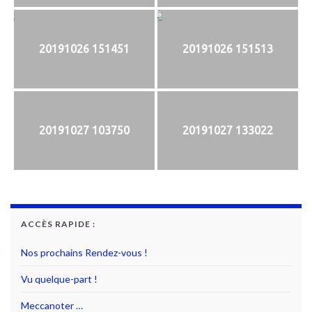
20191026 151451
20191026 151513
20191027 103750
20191027 133022
ACCÈS RAPIDE :
Nos prochains Rendez-vous !
Vu quelque-part !
Meccanoter …