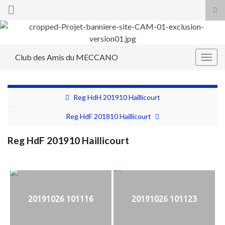
Tog
sea
Search for:
for
Club des Amis du MECCANO
Togg
navig
Reg HdH 201910 Haillicourt
Reg HdF 201810 Haillicourt
Reg HdF 201910 Haillicourt
20191026 101116
20191026 101123