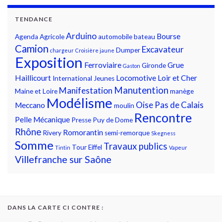
TENDANCE
Arduino
Bourse
Agenda
Agricole
automobile
bateau
Camion
Excavateur
Dumper
chargeur
Croisière jaune
Exposition
Ferroviaire
Grue
Gironde
Gaston
Haillicourt
Locomotive
Loir et Cher
International
Jeunes
Manutention
Manifestation
Maine et Loire
manège
Modélisme
Oise
Pas de Calais
Meccano
moulin
Rencontre
Pelle Mécanique
Presse
Puy de Dome
Rhône
Romorantin
Rivery
semi-remorque
Skegness
Somme
Travaux publics
Tour Eiffel
Tintin
Vapeur
Villefranche sur Saône
DANS LA CARTE CI CONTRE :