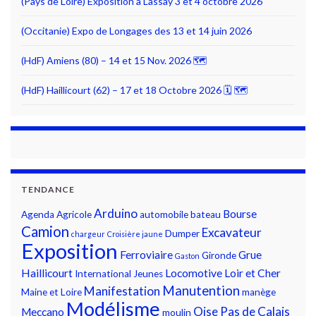
(Pays de Loire) Exposition à Lassay 3 et 4 octobre 2026
(Occitanie) Expo de Longages des 13 et 14 juin 2026
(HdF) Amiens (80) – 14 et 15 Nov. 2026 🗺
(HdF) Haillicourt (62) – 17 et 18 Octobre 2026 🗓 🗺
TENDANCE
Arduino
Bourse
Agenda
Agricole
automobile
bateau
Camion
Excavateur
Dumper
chargeur
Croisière jaune
Exposition
Ferroviaire
Grue
Gironde
Gaston
Haillicourt
Locomotive
Loir et Cher
International
Jeunes
Manutention
Manifestation
Maine et Loire
manège
Modélisme
Oise
Pas de Calais
Meccano
moulin