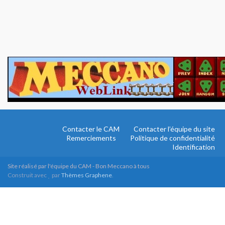
Contacter le CAM
Contacter l’équipe du site
Remerciements
Politique de confidentialité
Identification
Site réalisé par l'équipe du CAM - Bon Meccano à tous
Construit avec
par
Thèmes Graphene
.