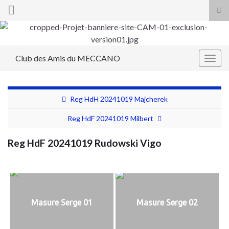
Tog
sea
Search for:
for
Club des Amis du MECCANO
Togg
navig
Reg HdH 20241019 Majcherek
Reg HdF 20241019 Milbert
Reg HdF 20241019 Rudowski Vigo
Masure Serge 01
Masure Serge 02