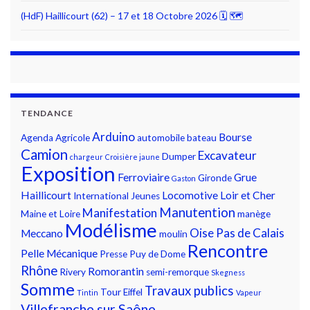
(HdF) Haillicourt (62) – 17 et 18 Octobre 2026 🗓 🗺
TENDANCE
Arduino
Bourse
Agenda
Agricole
automobile
bateau
Camion
Excavateur
Dumper
chargeur
Croisière jaune
Exposition
Ferroviaire
Grue
Gironde
Gaston
Haillicourt
Locomotive
Loir et Cher
International
Jeunes
Manutention
Manifestation
Maine et Loire
manège
Modélisme
Oise
Pas de Calais
Meccano
moulin
Rencontre
Pelle Mécanique
Presse
Puy de Dome
Rhône
Romorantin
Rivery
semi-remorque
Skegness
Somme
Travaux publics
Tour Eiffel
Tintin
Vapeur
Villefranche sur Saône