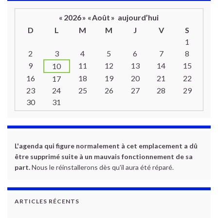
«
2026
»
«
Août
»
aujourd’hui
D
L
M
M
J
V
S
Un calendrier d’évènements
1
2
3
4
5
6
7
8
9
11
12
13
14
15
10
16
18
19
20
21
22
17
23
24
25
26
27
28
29
30
31
L'agenda qui figure normalement à cet emplacement a dû
être supprimé suite à un mauvais fonctionnement de sa
part.
Nous le réinstallerons dès qu'il aura été réparé.
ARTICLES RÉCENTS