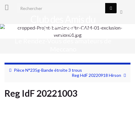
Search for:
Toggle
Club des Amis du
search
form
MECCANO
Le Rendez-Vous des amateurs de
Togg
Meccano
navig
Pièce N°235g-Bande étroite 3 trous
Reg HdF 20220918 Hirson
Reg IdF 20221003