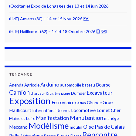
(Occitanie) Expo de Longages des 13 et 14 juin 2026
(HdF) Amiens (80) – 14 et 15 Nov. 2026 🗺
(HdF) Haillicourt (62) – 17 et 18 Octobre 2026 🗓 🗺
TENDANCE
Arduino
Bourse
Agenda
Agricole
automobile
bateau
Camion
Excavateur
Dumper
chargeur
Croisière jaune
Exposition
Ferroviaire
Grue
Gironde
Gaston
Haillicourt
Locomotive
Loir et Cher
International
Jeunes
Manutention
Manifestation
Maine et Loire
manège
Modélisme
Oise
Pas de Calais
Meccano
moulin
Rencontre
Pelle Mécanique
Presse
Puy de Dome