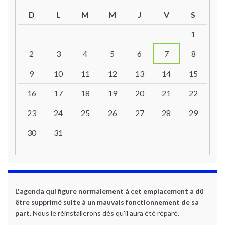
D
L
M
M
J
V
S
Un calendrier d’évènements
1
2
3
4
5
6
7
8
9
10
11
12
13
14
15
16
17
18
19
20
21
22
23
24
25
26
27
28
29
30
31
L'agenda qui figure normalement à cet emplacement a dû
être supprimé suite à un mauvais fonctionnement de sa
part.
Nous le réinstallerons dès qu'il aura été réparé.