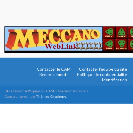
Contacter le CAM
Contacter l’équipe du site
Remerciements
Politique de confidentialité
Identification
Site réalisé par l'équipe du CAM - Bon Meccano à tous
Construit avec
par
Thèmes Graphene
.