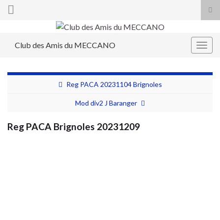
Tog
sea
Search for:
for
Club des Amis du MECCANO
Togg
navig
Reg PACA 20231104 Brignoles
Mod div2 J Baranger
Reg PACA Brignoles 20231209