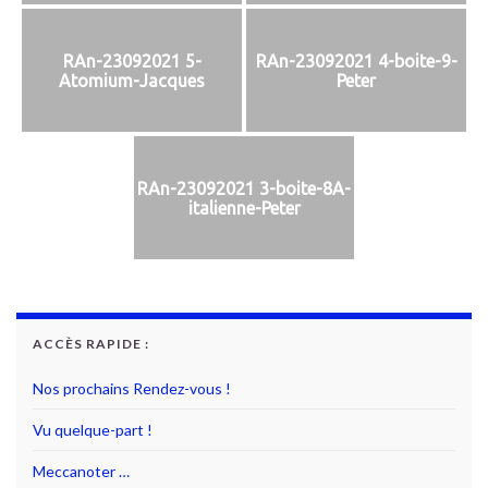
RAn-23092021 5-
RAn-23092021 4-boite-9-
Atomium-Jacques
Peter
RAn-23092021 3-boite-8A-
italienne-Peter
ACCÈS RAPIDE :
Nos prochains Rendez-vous !
Vu quelque-part !
Meccanoter …