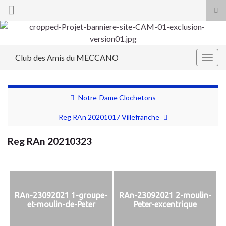
Tog
sea
Search for:
for
Club des Amis du MECCANO
Togg
navig
Notre-Dame Clochetons
Reg RAn 20201017 Villefranche
Reg RAn 20210323
RAn-23092021 1-groupe-
RAn-23092021 2-moulin-
et-moulin-de-Peter
Peter-excentrique