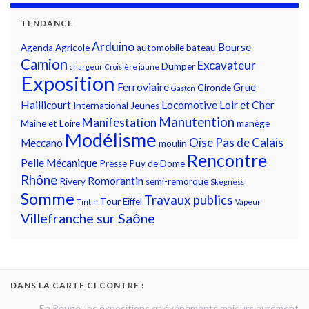
TENDANCE
Arduino
Bourse
Agenda
Agricole
automobile
bateau
Camion
Excavateur
Dumper
chargeur
Croisière jaune
Exposition
Ferroviaire
Grue
Gironde
Gaston
Haillicourt
Locomotive
Loir et Cher
International
Jeunes
Manutention
Manifestation
Maine et Loire
manège
Modélisme
Oise
Pas de Calais
Meccano
moulin
Rencontre
Pelle Mécanique
Presse
Puy de Dome
Rhône
Romorantin
Rivery
semi-remorque
Skegness
Somme
Travaux publics
Tour Eiffel
Tintin
Vapeur
Villefranche sur Saône
DANS LA CARTE CI CONTRE :
En Rouge, les expositions et événements majeurs purement