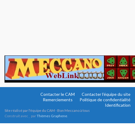
Contacter le CAM
Contacter l’équipe du site
Remerciements
Politique de confidentialité
Identification
Site réalisé par l'équipe du CAM - Bon Meccano à tous
Construit avec
par
Thèmes Graphene
.