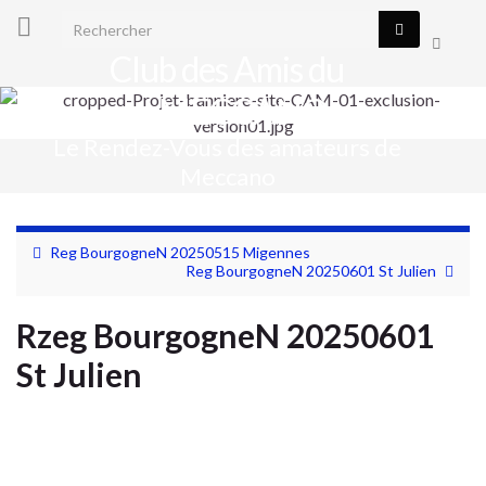
Search for:
Toggle
Club des Amis du
search
form
MECCANO
Le Rendez-Vous des amateurs de
Togg
Meccano
navig
Reg BourgogneN 20250515 Migennes
Reg BourgogneN 20250601 St Julien
Rzeg BourgogneN 20250601
St Julien