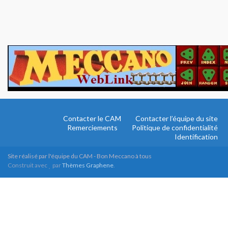
Contacter le CAM
Contacter l’équipe du site
Remerciements
Politique de confidentialité
Identification
Site réalisé par l'équipe du CAM - Bon Meccano à tous
Construit avec
par
Thèmes Graphene
.