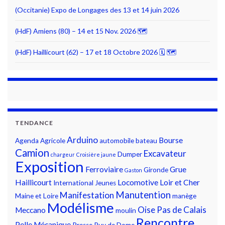
(Occitanie) Expo de Longages des 13 et 14 juin 2026
(HdF) Amiens (80) – 14 et 15 Nov. 2026 🗺
(HdF) Haillicourt (62) – 17 et 18 Octobre 2026 🗓 🗺
TENDANCE
Arduino
Bourse
Agenda
Agricole
automobile
bateau
Camion
Excavateur
Dumper
chargeur
Croisière jaune
Exposition
Ferroviaire
Grue
Gironde
Gaston
Haillicourt
Locomotive
Loir et Cher
International
Jeunes
Manutention
Manifestation
Maine et Loire
manège
Modélisme
Oise
Pas de Calais
Meccano
moulin
Rencontre
Pelle Mécanique
Presse
Puy de Dome