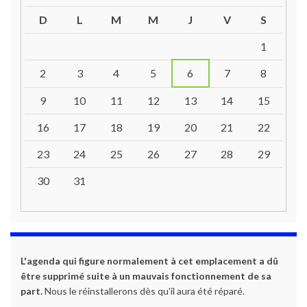
D
L
M
M
J
V
S
Un calendrier d’évènements
1
2
3
4
5
6
7
8
9
10
11
12
13
14
15
16
17
18
19
20
21
22
23
24
25
26
27
28
29
30
31
L'agenda qui figure normalement à cet emplacement a dû
être supprimé suite à un mauvais fonctionnement de sa
part.
Nous le réinstallerons dès qu'il aura été réparé.