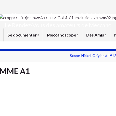
Club des Amis du MECCANO
Le Rendez-Vous des amateurs de Meccano
Se documenter
Meccanoscope
Des Amis
Scope-Nickel-Origine à 19
2-MME A1