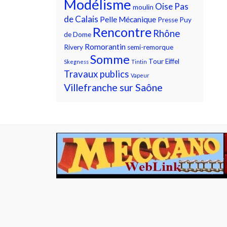
Modélisme
Oise
Pas
moulin
de Calais
Pelle Mécanique
Presse
Puy
Rencontre
Rhône
de Dome
Romorantin
Rivery
semi-remorque
Somme
Tour Eiffel
Skegness
Tintin
Travaux publics
Vapeur
Villefranche sur Saône