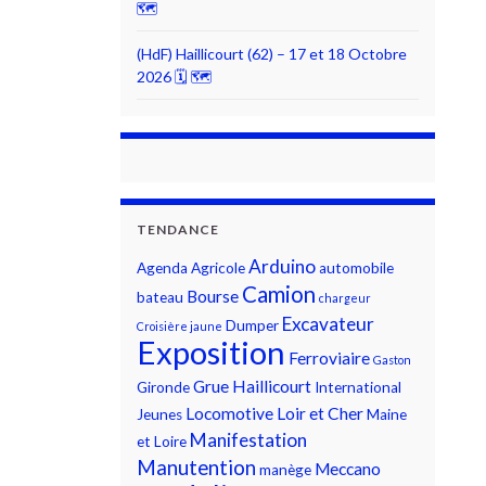
🗺
(HdF) Haillicourt (62) – 17 et 18 Octobre
2026 🗓 🗺
TENDANCE
Arduino
Agenda
Agricole
automobile
Camion
Bourse
bateau
chargeur
Excavateur
Dumper
Croisière jaune
Exposition
Ferroviaire
Gaston
Grue
Haillicourt
Gironde
International
Locomotive
Loir et Cher
Jeunes
Maine
Manifestation
et Loire
Manutention
Meccano
manège