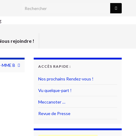
Search for:
Nous rejoindre !
12-MME B
ACCÈS RAPIDE :
Nos prochains Rendez-vous !
Vu quelque-part !
Meccanoter …
Revue de Presse