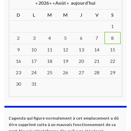
«
2026
»
«
Août
»
aujourd’hui
D
L
M
M
J
V
S
Un calendrier d’évènements
1
2
3
4
5
6
7
8
9
10
11
12
13
14
15
16
17
18
19
20
21
22
23
24
25
26
27
28
29
30
31
L'agenda qui figure normalement à cet emplacement a dû
être supprimé suite à un mauvais fonctionnement de sa
part.
Nous le réinstallerons dès qu'il aura été réparé.