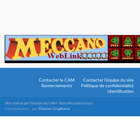
Contacter le CAM
Contacter l’équipe du site
Remerciements
Politique de confidentialité
Identification
Site réalisé par l'équipe du CAM - Bon Meccano à tous
Construit avec
par
Thèmes Graphene
.