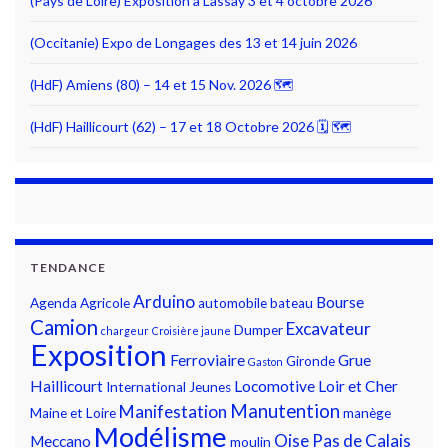
(Pays de Loire) Exposition à Lassay 3 et 4 octobre 2026
(Occitanie) Expo de Longages des 13 et 14 juin 2026
(HdF) Amiens (80) – 14 et 15 Nov. 2026 🗺
(HdF) Haillicourt (62) – 17 et 18 Octobre 2026 🗓 🗺
TENDANCE
Arduino
Bourse
Agenda
Agricole
automobile
bateau
Camion
Excavateur
Dumper
chargeur
Croisière jaune
Exposition
Ferroviaire
Grue
Gironde
Gaston
Haillicourt
Locomotive
Loir et Cher
International
Jeunes
Manutention
Manifestation
Maine et Loire
manège
Modélisme
Oise
Pas de Calais
Meccano
moulin