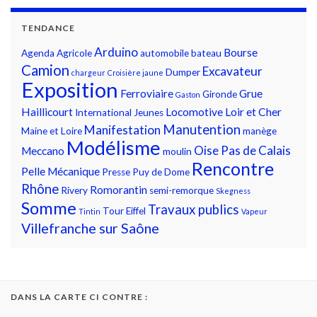
TENDANCE
Arduino
Bourse
Agenda
Agricole
automobile
bateau
Camion
Excavateur
Dumper
chargeur
Croisière jaune
Exposition
Ferroviaire
Grue
Gironde
Gaston
Haillicourt
Locomotive
Loir et Cher
International
Jeunes
Manutention
Manifestation
Maine et Loire
manège
Modélisme
Oise
Pas de Calais
Meccano
moulin
Rencontre
Pelle Mécanique
Presse
Puy de Dome
Rhône
Romorantin
Rivery
semi-remorque
Skegness
Somme
Travaux publics
Tour Eiffel
Tintin
Vapeur
Villefranche sur Saône
DANS LA CARTE CI CONTRE :