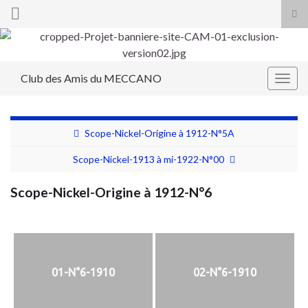
Tog
sea
Search for:
for
Club des Amis du MECCANO
Togg
navig
Scope-Nickel-Origine à 1912-N°5A
Scope-Nickel-1913 à mi-1922-N°00
Scope-Nickel-Origine à 1912-N°6
01-N°6-1910
02-N°6-1910