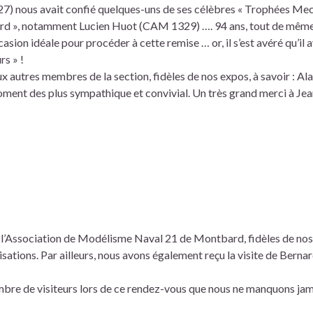
7) nous avait confié quelques-uns de ses célèbres « Trophées Me
ord », notamment Lucien Huot (CAM 1329) …. 94 ans, tout de même
casion idéale pour procéder à cette remise … or, il s’est avéré qu’il a
rs » !
autres membres de la section, fidèles de nos expos, à savoir : Al
nt des plus sympathique et convivial. Un très grand merci à Jea
 de l’Association de Modélisme Naval 21 de Montbard, fidèles de nos
sations. Par ailleurs, nous avons également reçu la visite de Berna
mbre de visiteurs lors de ce rendez-vous que nous ne manquons jam