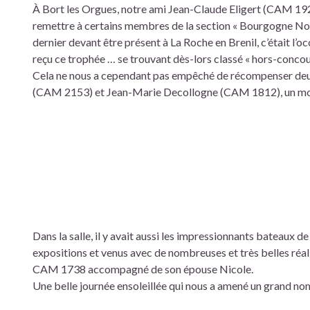
À Bort les Orgues, notre ami Jean-Claude Eligert (CAM 192
remettre à certains membres de la section « Bourgogne N
dernier devant être présent à La Roche en Brenil, c’était l’oc
reçu ce trophée … se trouvant dès-lors classé « hors-concou
Cela ne nous a cependant pas empêché de récompenser deux 
(CAM 2153) et Jean-Marie Decollogne (CAM 1812), un mome
Dans la salle, il y avait aussi les impressionnants bateaux
expositions et venus avec de nombreuses et très belles réali
CAM 1738 accompagné de son épouse Nicole.
Une belle journée ensoleillée qui nous a amené un grand no