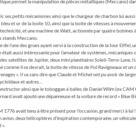
nétique permet la manipulation de pièces métalliques (Meccano) da
 ses petits mécanismes ainsi que le chargeur de charbon lui aussi
 bleu et or de la boite 10, ainsi que la boite de vitesses à mouveme
 technicité, et une machine de Watt, actionnée par quatre bobines 
les stands Meccano.
l’une des grues ayant servi à la construction de la tour Eiffel, un
ble était aussi intéressante pour l’amateur de systèmes, mécaniques 
satellites de Jupiter, deux mini planétaires Soleil-Terre-Lune, l’
iné comme il se devrait, la boite de vitesse de Pol Ravigneaux et un
nages ». Il va sans dire que Claude et Michel ont pu avoir de large
cycloïdaux et autres…
Constructor ainsi que le toboggan à balles de Daniel Wilm (ex CAM
ernard avait ajouté une dépanneuse et la voiture de record « Blue Bir
6 avait tenu à être présent pour l’occasion, grand merci à lui ! 
 avion, deux hélicoptères d’inspiration contemporaine, un véhicule
 ».