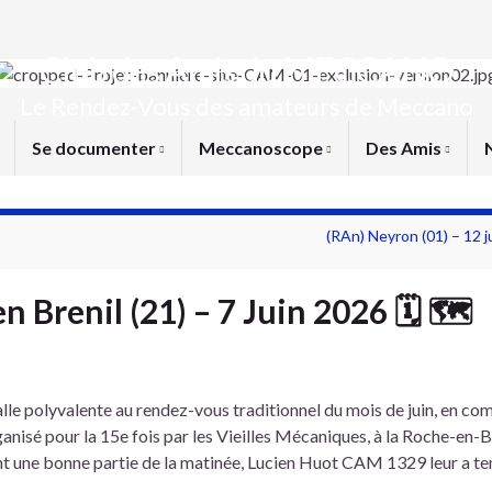
Club des Amis du MECCANO
Le Rendez-Vous des amateurs de Meccano
Se documenter
Meccanoscope
Des Amis
(RAn) Neyron (01) – 12 j
 Brenil (21) – 7 Juin 2026 🗓 🗺
lle polyvalente au rendez-vous traditionnel du mois de juin, en c
isé pour la 15e fois par les Vieilles Mécaniques, à la Roche-en-Br
ant une bonne partie de la matinée, Lucien Huot CAM 1329 leur a te