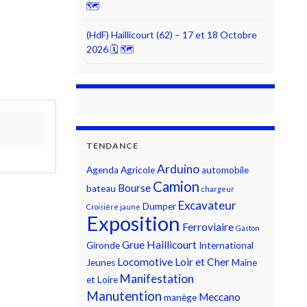
🗺
(HdF) Haillicourt (62) – 17 et 18 Octobre
2026 🗓 🗺
TENDANCE
Arduino
Agenda
Agricole
automobile
Camion
Bourse
bateau
chargeur
Excavateur
Dumper
Croisière jaune
Exposition
Ferroviaire
Gaston
Grue
Haillicourt
Gironde
International
Locomotive
Loir et Cher
Jeunes
Maine
Manifestation
et Loire
Manutention
Meccano
manège