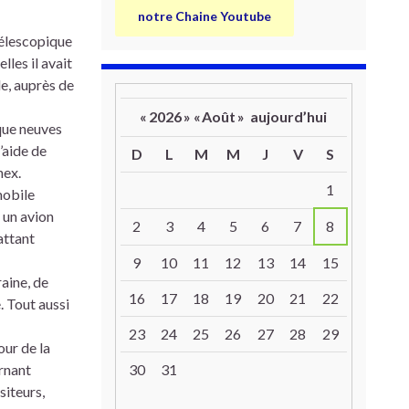
notre Chaine Youtube
télescopique
les il avait
e, auprès de
«
2026
»
«
Août
»
aujourd’hui
que neuves
’aide de
D
L
M
M
J
V
S
nex.
Un calendrier d’évènements
1
mobile
 un avion
2
3
4
5
6
7
8
attant
9
10
11
12
13
14
15
aine, de
16
17
18
19
20
21
22
. Tout aussi
23
24
25
26
27
28
29
our de la
30
31
urnant
siteurs,