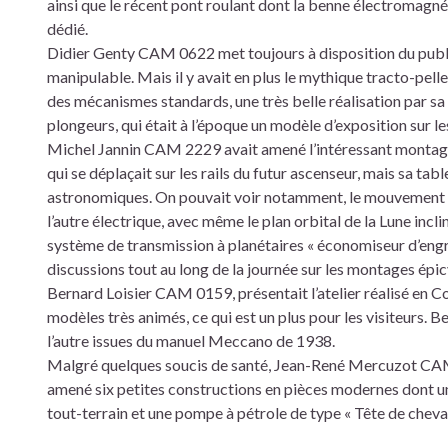
ainsi que le récent pont roulant dont la benne électromag
dédié.
Didier Genty CAM 0622 met toujours à disposition du public
manipulable. Mais il y avait en plus le mythique tracto-pelle
des mécanismes standards, une très belle réalisation par sa
plongeurs, qui était à l’époque un modèle d’exposition sur 
Michel Jannin CAM 2229 avait amené l’intéressant montage de 
qui se déplaçait sur les rails du futur ascenseur, mais sa ta
astronomiques. On pouvait voir notamment, le mouvement des 
l’autre électrique, avec même le plan orbital de la Lune incl
système de transmission à planétaires « économiseur d’engre
discussions tout au long de la journée sur les montages épi
Bernard Loisier CAM 0159, présentait l’atelier réalisé en 
modèles très animés, ce qui est un plus pour les visiteurs. B
l’autre issues du manuel Meccano de 1938.
Malgré quelques soucis de santé, Jean-René Mercuzot CAM 177
amené six petites constructions en pièces modernes dont un
tout-terrain et une pompe à pétrole de type « Tête de cheval