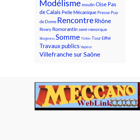
Modélisme
Oise
Pas
moulin
de Calais
Pelle Mécanique
Presse
Puy
Rencontre
Rhône
de Dome
Romorantin
Rivery
semi-remorque
Somme
Tour Eiffel
Skegness
Tintin
Travaux publics
Vapeur
Villefranche sur Saône