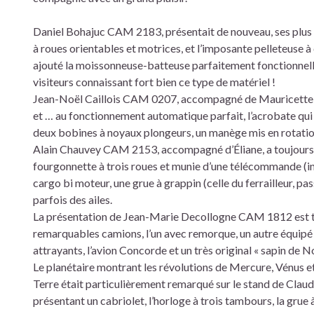
Daniel Bohajuc CAM 2183, présentait de nouveau, ses plus 
à roues orientables et motrices, et l’imposante pelleteuse à
ajouté la moissonneuse-batteuse parfaitement fonctionnelle
visiteurs connaissant fort bien ce type de matériel !
Jean-Noël Caillois CAM 0207, accompagné de Mauricette, a
et … au fonctionnement automatique parfait, l’acrobate qui r
deux bobines à noyaux plongeurs, un manège mis en rotatio
Alain Chauvey CAM 2153, accompagné d’Éliane, a toujours 
fourgonnette à trois roues et munie d’une télécommande (ins
cargo bi moteur, une grue à grappin (celle du ferrailleur, pa
parfois des ailes.
La présentation de Jean-Marie Decollogne CAM 1812 est to
remarquables camions, l’un avec remorque, un autre équipé d’
attrayants, l’avion Concorde et un très original « sapin de Noë
Le planétaire montrant les révolutions de Mercure, Vénus et 
Terre était particulièrement remarqué sur le stand de Claud
présentant un cabriolet, l’horloge à trois tambours, la grue à