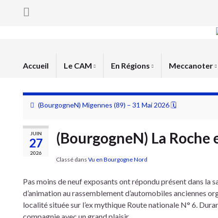
Accueil
Le CAM
En Régions
Meccanoter
(BourgogneN) Migennes (89) – 31 Mai 2026 🗓
(BourgogneN) La Roche en
JUIN
27
2026
Classé dans
Vu en Bourgogne Nord
Pas moins de neuf exposants ont répondu présent dans la sa
d’animation au rassemblement d’automobiles anciennes organ
localité située sur l’ex mythique Route nationale N° 6. Dur
compagnie avec un grand plaisir.