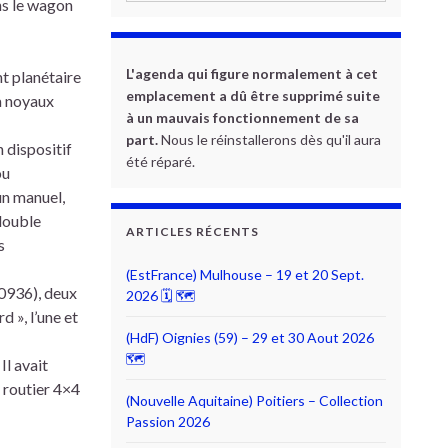
ns le wagon
L'agenda qui figure normalement à cet
nt planétaire
emplacement a dû être supprimé suite
à noyaux
à un mauvais fonctionnement de sa
part.
Nous le réinstallerons dès qu'il aura
 dispositif
été réparé.
ou
un manuel,
 double
ARTICLES RÉCENTS
s
(EstFrance) Mulhouse – 19 et 20 Sept.
 0936), deux
2026 🗓 🗺
d », l’une et
(HdF) Oignies (59) – 29 et 30 Aout 2026
🗺
Il avait
 routier 4×4
(Nouvelle Aquitaine) Poitiers – Collection
Passion 2026