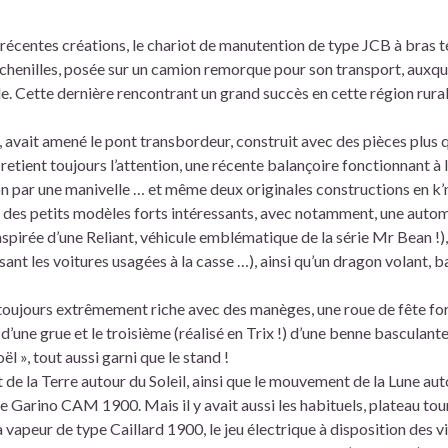
récentes créations, le chariot de manutention de type JCB à bras 
 chenilles, posée sur un camion remorque pour son transport, auxquel
. Cette dernière rencontrant un grand succès en cette région rural
vait amené le pont transbordeur, construit avec des pièces plus 
etient toujours l’attention, une récente balançoire fonctionnant à l
n par une manivelle … et même deux originales constructions en k’
des petits modèles forts intéressants, avec notamment, une auto
pirée d’une Reliant, véhicule emblématique de la série Mr Bean !),
ssant les voitures usagées à la casse …), ainsi qu’un dragon volant, b
ujours extrêmement riche avec des manèges, une roue de fête for
une grue et le troisième (réalisé en Trix !) d’une benne basculante
l », tout aussi garni que le stand !
de la Terre autour du Soleil, ainsi que le mouvement de la Lune aut
e Garino CAM 1900. Mais il y avait aussi les habituels, plateau to
 vapeur de type Caillard 1900, le jeu électrique à disposition des vi