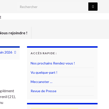
Search for:
Nous rejoindre !
uin 2026
ACCÈS RAPIDE :
Nos prochains Rendez-vous !
Vu quelque-part !
Meccanoter …
omplément
Revue de Presse
enil (21),
nu