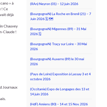
ccano » à
(RAn) Neyron (01) – 12 juin 2026
 ! Ce
(BourgogneN) La Roche en Brenil (21) – 7
vait déjà
Juin 2026 🗓 🗺
ain Chauvey
(BourgogneN) Migennes (89) – 31 Mai
n-Claude !
2026 🗓
(BourgogneN) Traçy sur Loire – 30 Mai
2026
(BourgogneN) Auxerre (89) le 30 mai
2026
(Pays de Loire) Exposition à Lassay 3 et 4
octobre 2026
rd Journaux
(Occitanie) Expo de Longages des 13 et
14 juin 2026
ais.
(HdF) Amiens (80) – 14 et 15 Nov. 2026