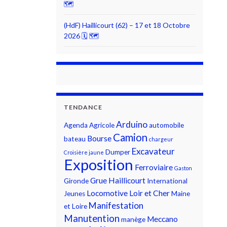
🗺
(HdF) Haillicourt (62) – 17 et 18 Octobre
2026 🗓 🗺
TENDANCE
Arduino
Agenda
Agricole
automobile
Camion
Bourse
bateau
chargeur
Excavateur
Dumper
Croisière jaune
Exposition
Ferroviaire
Gaston
Grue
Haillicourt
Gironde
International
Locomotive
Loir et Cher
Jeunes
Maine
Manifestation
et Loire
Manutention
Meccano
manège