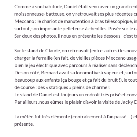
Comme à son habitude, Daniel était venu avec un grand renfor
moissonneuse-batteuse, on y retrouvait ses plus récentes cr
Meccano : le chariot de manutention à bras télescopique, in
surtout, son imposante pelleteuse à chenilles. Posée sur le
Sur deux des photos, il nous en présente les dessous : c’est
Sur le stand de Claude, on retrouvait (entre-autres) les no
charger la ferraille (en fait, de vieilles pièces Meccano usa
bien le jeu électrique avec parcours à réaliser sans déclenc
De son côté, Bernard avait sa locomotive à vapeur et, surtou
beaucoup aux enfants (ça bouge et ça fait du bruit !), le tou
de course : des « statiques » pleins de charme !
Le stand de Daniel est toujours un endroit très prisé et con
Par ailleurs, nous eûmes le plaisir d’avoir la visite de Jac
La météo fut très clémente (contrairement à l’an passé …) et 
présente.