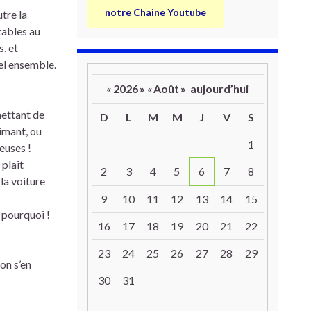
notre Chaine Youtube
tre la
tables au
, et
bel ensemble.
«
2026
»
«
Août
»
aujourd’hui
mettant de
D
L
M
M
J
V
S
aimant, ou
Un calendrier d’évènements
1
euses !
 plaît
2
3
4
5
6
7
8
la voiture
9
10
11
12
13
14
15
 pourquoi !
16
17
18
19
20
21
22
23
24
25
26
27
28
29
on s’en
30
31