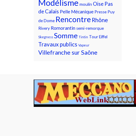
Modélisme
Oise
Pas
moulin
de Calais
Pelle Mécanique
Presse
Puy
Rencontre
Rhône
de Dome
Romorantin
Rivery
semi-remorque
Somme
Tour Eiffel
Skegness
Tintin
Travaux publics
Vapeur
Villefranche sur Saône