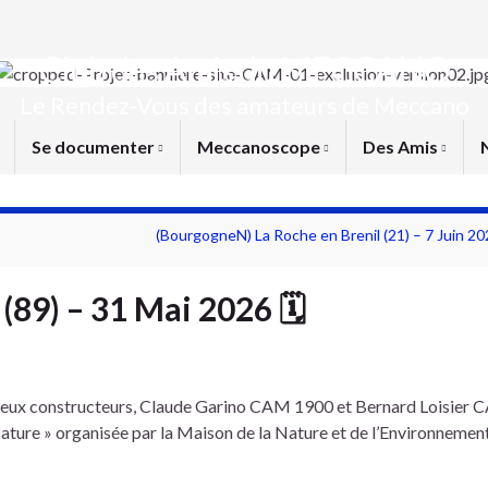
Club des Amis du MECCANO
Le Rendez-Vous des amateurs de Meccano
Se documenter
Meccanoscope
Des Amis
(BourgogneN) La Roche en Brenil (21) – 7 Juin 20
89) – 31 Mai 2026 🗓
), deux constructeurs, Claude Garino CAM 1900 et Bernard Loisier
ature » organisée par la Maison de la Nature et de l’Environnement