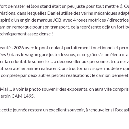
t de matériel (son stand était un peu juste pour tout mettre !). Ou
éations, dans lesquelles Daniel utilise des vérins mécaniques adap
spiré d’un engin de marque JCB, avec 4 roues motrices / directrices
 camion remorque pour son transport, cela représente déjà un fort 
 techniquement assez dense !
uveautés 2026 avec le pont roulant parfaitement fonctionnel et per
gées !) dans le wagon garé juste dessous, et ce grâce à son électro-
her la redoutable sonnerie … à déconseiller aux personnes trop nerv
t, son atelier animé réalisé en Constructor, un « super modèle » qui
t complété par deux autres petites réalisations : le camion benne et 
vivial … à voir la photo souvenir des exposants, on aura vite compris
ky Deroin CAM 1495.
cette journée restera un excellent souvenir, à renouveler si l’occasi