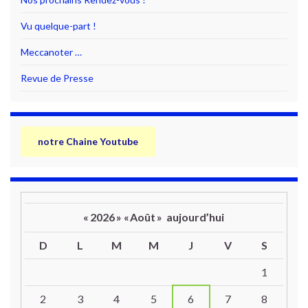
Vu quelque-part !
Meccanoter …
Revue de Presse
notre Chaine Youtube
«
2026
»
«
Août
»
aujourd’hui
D
L
M
M
J
V
S
Un calendrier d’évènements
1
2
3
4
5
6
7
8