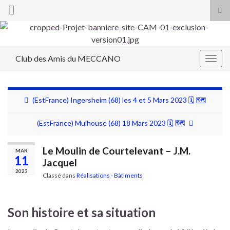
Tog
sea
Search for:
for
Club des Amis du MECCANO
Togg
navig
(EstFrance) Ingersheim (68) les 4 et 5 Mars 2023 🗓 🗺
(EstFrance) Mulhouse (68) 18 Mars 2023 🗓 🗺
Le Moulin de Courtelevant – J.M.
MAR
11
Jacquel
2023
Classé dans
Réalisations - Bâtiments
Son histoire et sa situation