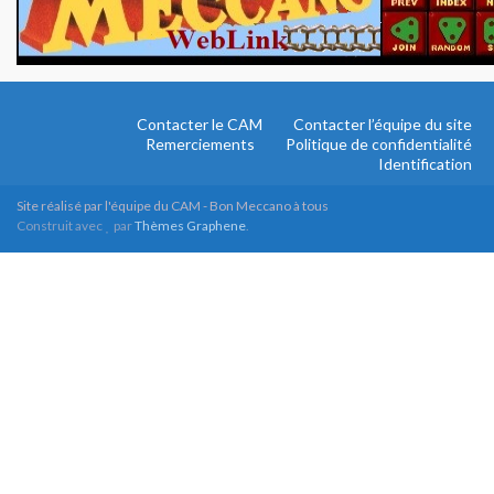
Contacter le CAM
Contacter l’équipe du site
Remerciements
Politique de confidentialité
Identification
Site réalisé par l'équipe du CAM - Bon Meccano à tous
Construit avec
par
Thèmes Graphene
.