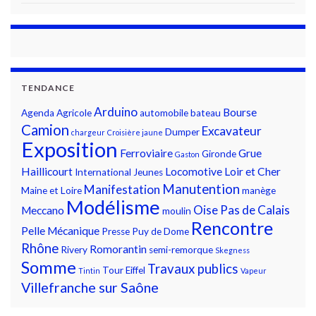
TENDANCE
Arduino
Bourse
Agenda
Agricole
automobile
bateau
Camion
Excavateur
Dumper
chargeur
Croisière jaune
Exposition
Ferroviaire
Grue
Gironde
Gaston
Haillicourt
Locomotive
Loir et Cher
International
Jeunes
Manutention
Manifestation
Maine et Loire
manège
Modélisme
Oise
Pas de Calais
Meccano
moulin
Rencontre
Pelle Mécanique
Presse
Puy de Dome
Rhône
Romorantin
Rivery
semi-remorque
Skegness
Somme
Travaux publics
Tour Eiffel
Tintin
Vapeur
Villefranche sur Saône