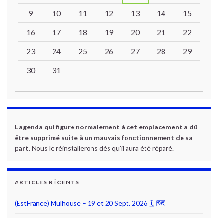
9
10
11
12
13
14
15
16
17
18
19
20
21
22
23
24
25
26
27
28
29
30
31
L'agenda qui figure normalement à cet emplacement a dû
être supprimé suite à un mauvais fonctionnement de sa
part.
Nous le réinstallerons dès qu'il aura été réparé.
ARTICLES RÉCENTS
(EstFrance) Mulhouse – 19 et 20 Sept. 2026 🗓 🗺