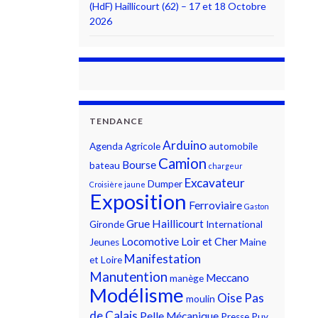
(HdF) Haillicourt (62) – 17 et 18 Octobre
2026
TENDANCE
Arduino
Agenda
Agricole
automobile
Camion
Bourse
bateau
chargeur
Excavateur
Dumper
Croisière jaune
Exposition
Ferroviaire
Gaston
Grue
Haillicourt
Gironde
International
Locomotive
Loir et Cher
Jeunes
Maine
Manifestation
et Loire
Manutention
Meccano
manège
Modélisme
Oise
Pas
moulin
de Calais
Pelle Mécanique
Presse
Puy