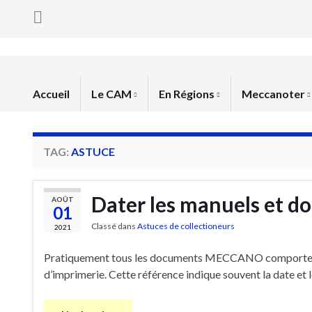
Accueil
Le CAM
En Régions
Meccanoter
TAG:
ASTUCE
Dater les manuels et 
AOÛT
01
Classé dans
Astuces de collectioneurs
2021
Pratiquement tous les documents MECCANO comporten
d’imprimerie. Cette référence indique souvent la date et