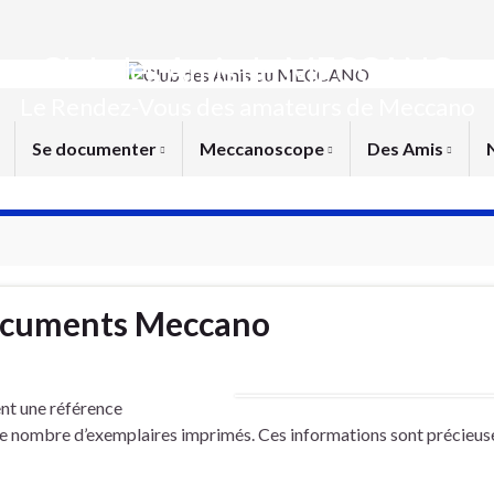
Club des Amis du MECCANO
Le Rendez-Vous des amateurs de Meccano
Se documenter
Meccanoscope
Des Amis
documents Meccano
t une référence
 le nombre d’exemplaires imprimés. Ces informations sont précieus