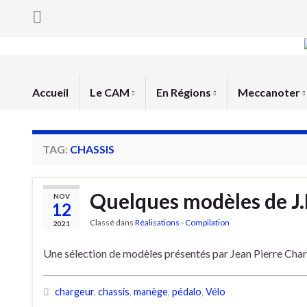
Accueil
Le CAM
En Régions
Meccanoter
TAG:
CHASSIS
Quelques modèles de J.
NOV
12
Classé dans
Réalisations - Compilation
2021
Une sélection de modèles présentés par Jean Pierre Cha
chargeur
,
chassis
,
manège
,
pédalo
,
Vélo