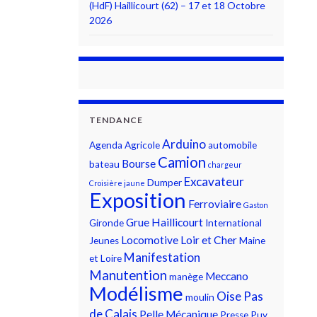
(HdF) Haillicourt (62) – 17 et 18 Octobre
2026
TENDANCE
Arduino
Agenda
Agricole
automobile
Camion
Bourse
bateau
chargeur
Excavateur
Dumper
Croisière jaune
Exposition
Ferroviaire
Gaston
Grue
Haillicourt
Gironde
International
Locomotive
Loir et Cher
Jeunes
Maine
Manifestation
et Loire
Manutention
Meccano
manège
Modélisme
Oise
Pas
moulin
de Calais
Pelle Mécanique
Presse
Puy