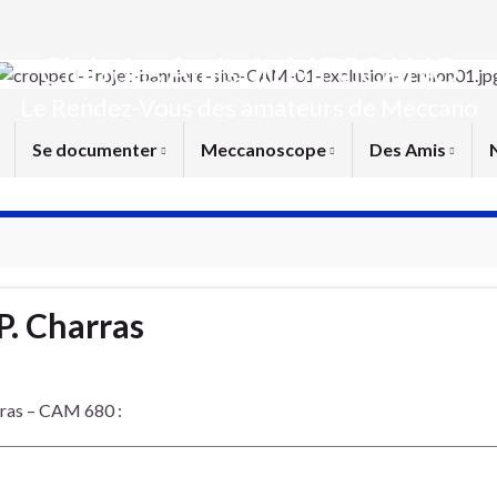
Club des Amis du MECCANO
Le Rendez-Vous des amateurs de Meccano
Se documenter
Meccanoscope
Des Amis
P. Charras
rras – CAM 680 :