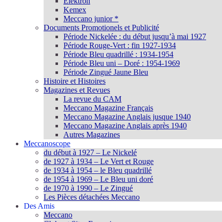
Elektron
Kemex
Meccano junior *
Documents Promotionels et Publicité
Période Nickelée : du début jusqu’à mai 1927
Période Rouge-Vert : fin 1927-1934
Période Bleu quadrillé : 1934-1954
Période Bleu uni – Doré : 1954-1969
Période Zingué Jaune Bleu
Histoire et Histoires
Magazines et Revues
La revue du CAM
Meccano Magazine Français
Meccano Magazine Anglais jusque 1940
Meccano Magazine Anglais après 1940
Autres Magazines
Meccanoscope
du début à 1927 – Le Nickelé
de 1927 à 1934 – Le Vert et Rouge
de 1934 à 1954 – le Bleu quadrillé
de 1954 à 1969 – Le Bleu uni doré
de 1970 à 1990 – Le Zingué
Les Pièces détachées Meccano
Des Amis
Meccano