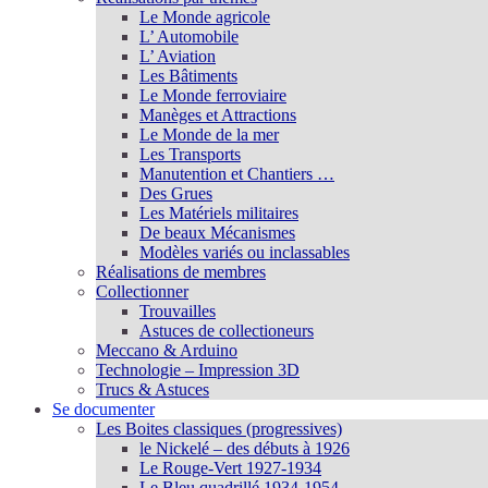
Le Monde agricole
L’ Automobile
L’ Aviation
Les Bâtiments
Le Monde ferroviaire
Manèges et Attractions
Le Monde de la mer
Les Transports
Manutention et Chantiers …
Des Grues
Les Matériels militaires
De beaux Mécanismes
Modèles variés ou inclassables
Réalisations de membres
Collectionner
Trouvailles
Astuces de collectioneurs
Meccano & Arduino
Technologie – Impression 3D
Trucs & Astuces
Se documenter
Les Boites classiques (progressives)
le Nickelé – des débuts à 1926
Le Rouge-Vert 1927-1934
Le Bleu quadrillé 1934-1954