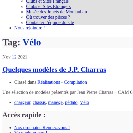
Clubs et Sites Français
Clubs et Sites Etrangers
Musée des Jouets de Montauban
Où trouver des pièces ?
Contacter l’équipe du site
Nous rejoindre !
Tag:
Vélo
Nov
12
2021
Quelques modèles de J.P. Charras
Classé dans
Réalisations - Compilation
Une sélection de modèles présentés par Jean Pierre Charras – CAM 6
chargeur
,
chassis
,
manège
,
pédalo
,
Vélo
Accès rapide :
Nos prochains Rendez-vous !
Vu quelque-part !