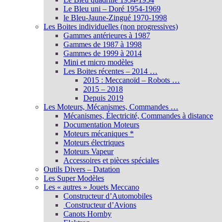
Le Bleu uni – Doré 1954-1969
le Bleu-Jaune-Zingué 1970-1998
Les Boites individuelles (non progressives)
Gammes antérieures à 1987
Gammes de 1987 à 1998
Gammes de 1999 à 2014
Mini et micro modèles
Les Boites récentes – 2014 …
2015 : Meccanoïd – Robots …
2015 – 2018
Depuis 2019
Les Moteurs, Mécanismes, Commandes …
Mécanismes, Électricité, Commandes à distance
Documentation Moteurs
Moteurs mécaniques *
Moteurs électriques
Moteurs Vapeur
Accessoires et pièces spéciales
Outils Divers – Datation
Les Super Modèles
Les « autres » Jouets Meccano
Constructeur d’Automobiles
Constructeur d’Avions
Canots Hornby