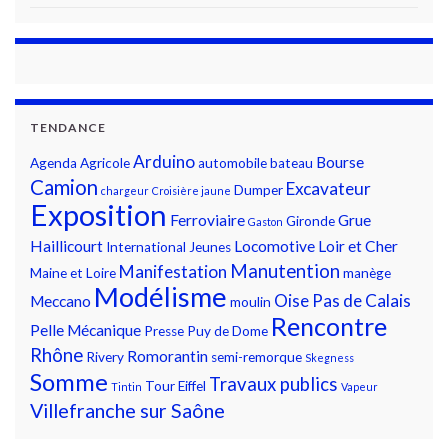
TENDANCE
Arduino
Bourse
Agenda
Agricole
automobile
bateau
Camion
Excavateur
Dumper
chargeur
Croisière jaune
Exposition
Ferroviaire
Grue
Gironde
Gaston
Haillicourt
Locomotive
Loir et Cher
International
Jeunes
Manutention
Manifestation
Maine et Loire
manège
Modélisme
Oise
Pas de Calais
Meccano
moulin
Rencontre
Pelle Mécanique
Presse
Puy de Dome
Rhône
Romorantin
Rivery
semi-remorque
Skegness
Somme
Travaux publics
Tour Eiffel
Tintin
Vapeur
Villefranche sur Saône