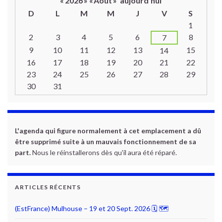
«
2026
»
«
Août
»
aujourd’hui
D
L
M
M
J
V
S
Un calendrier d’évènements
1
2
3
4
5
6
8
7
9
10
11
12
13
15
14
16
17
18
19
20
21
22
23
24
25
26
27
28
29
30
31
L'agenda qui figure normalement à cet emplacement a dû
être supprimé suite à un mauvais fonctionnement de sa
part.
Nous le réinstallerons dès qu'il aura été réparé.
ARTICLES RÉCENTS
(EstFrance) Mulhouse – 19 et 20 Sept. 2026 🗓 🗺