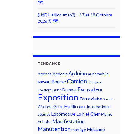
🗺
(HdF) Haillicourt (62) – 17 et 18 Octobre
2026 🗓 🗺
TENDANCE
Arduino
Agenda
Agricole
automobile
Camion
Bourse
bateau
chargeur
Excavateur
Dumper
Croisière jaune
Exposition
Ferroviaire
Gaston
Grue
Haillicourt
Gironde
International
Locomotive
Loir et Cher
Jeunes
Maine
Manifestation
et Loire
Manutention
Meccano
manège