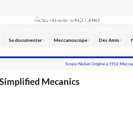
Club des Amis du MECCANO
Le Rendez-Vous des amateurs de Meccano
Se documenter
Meccanoscope
Des Amis
Scope-Nickel-Origine à 1912-Mecca
Simplified Mecanics