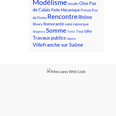
Modélisme
Oise
Pas
moulin
de Calais
Pelle Mécanique
Presse
Puy
Rencontre
Rhône
de Dome
Romorantin
Rivery
semi-remorque
Somme
Tour Eiffel
Skegness
Tintin
Travaux publics
Vapeur
Villefranche sur Saône