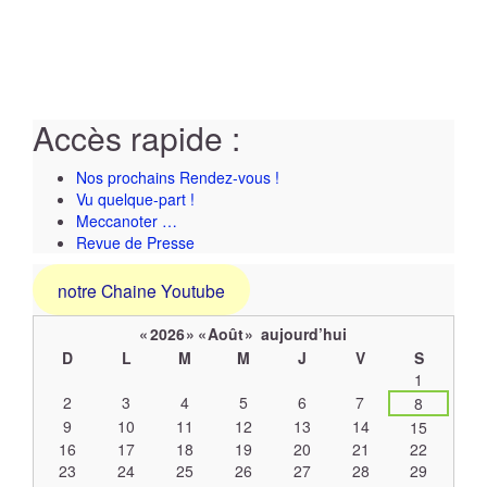
Accès rapide :
Nos prochains Rendez-vous !
Vu quelque-part !
Meccanoter …
Revue de Presse
notre Chaine Youtube
«
2026
»
«
Août
»
aujourd’hui
D
L
M
M
J
V
S
Un
1
calendrier
2
3
4
5
6
7
8
d’évènements
9
10
11
12
13
14
15
16
17
18
19
20
21
22
23
24
25
26
27
28
29