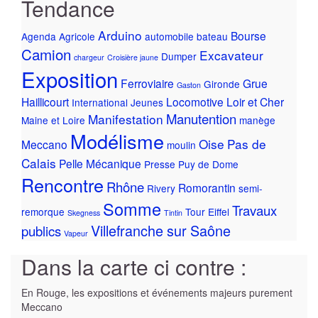
Tendance
Arduino
Bourse
Agenda
Agricole
automobile
bateau
Camion
Excavateur
Dumper
chargeur
Croisière jaune
Exposition
Ferroviaire
Grue
Gironde
Gaston
Haillicourt
Locomotive
Loir et Cher
International
Jeunes
Manutention
Manifestation
Maine et Loire
manège
Modélisme
Oise
Pas de
Meccano
moulin
Calais
Pelle Mécanique
Presse
Puy de Dome
Rencontre
Rhône
Romorantin
Rivery
semi-
Somme
Travaux
remorque
Tour Eiffel
Skegness
Tintin
Villefranche sur Saône
publics
Vapeur
Dans la carte ci contre :
En Rouge, les expositions et événements majeurs purement
Meccano