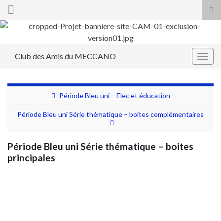
Tog
sea
Search for:
for
Club des Amis du MECCANO
Togg
navig
Période Bleu uni – Elec et éducation
Période Bleu uni Série thématique – boites complémentaires
Période Bleu uni Série thématique – boites
principales