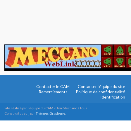
Contacter le CAM
Contacter l’équipe du site
Remerciements
Politique de confidentialité
Identification
Site réalisé par l'équipe du CAM - Bon Meccano à tous
Construit avec
par
Thèmes Graphene
.