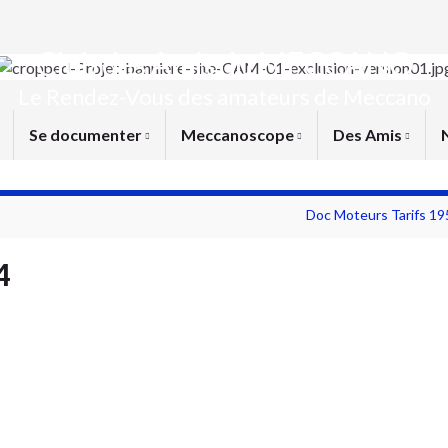
Club des Amis du MECCANO
Le Rendez-Vous des amateurs de Meccano
Se documenter
Meccanoscope
Des Amis
Doc Moteurs Tarifs 1
4