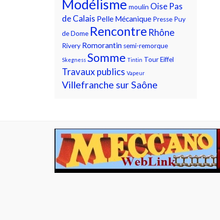
Modélisme
Oise
Pas
moulin
de Calais
Pelle Mécanique
Presse
Puy
Rencontre
Rhône
de Dome
Romorantin
Rivery
semi-remorque
Somme
Tour Eiffel
Skegness
Tintin
Travaux publics
Vapeur
Villefranche sur Saône