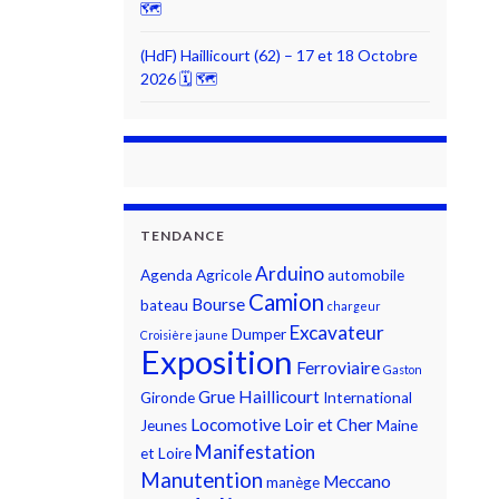
🗺
(HdF) Haillicourt (62) – 17 et 18 Octobre
2026 🗓 🗺
TENDANCE
Arduino
Agenda
Agricole
automobile
Camion
Bourse
bateau
chargeur
Excavateur
Dumper
Croisière jaune
Exposition
Ferroviaire
Gaston
Grue
Haillicourt
Gironde
International
Locomotive
Loir et Cher
Jeunes
Maine
Manifestation
et Loire
Manutention
Meccano
manège