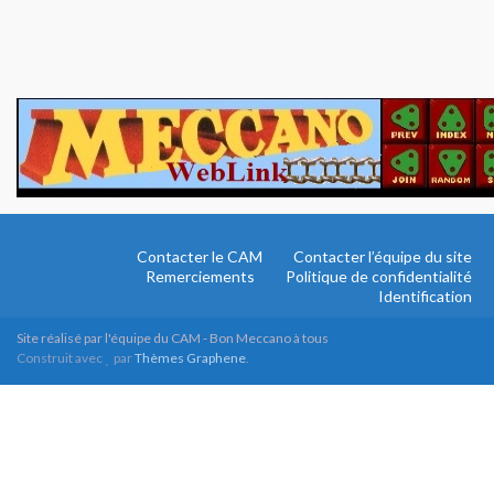
Contacter le CAM
Contacter l’équipe du site
Remerciements
Politique de confidentialité
Identification
Site réalisé par l'équipe du CAM - Bon Meccano à tous
Construit avec
par
Thèmes Graphene
.