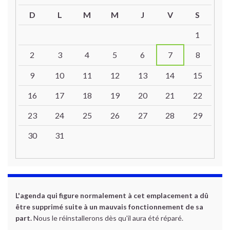
D
L
M
M
J
V
S
Un calendrier d’évènements
1
2
3
4
5
6
7
8
9
10
11
12
13
14
15
16
17
18
19
20
21
22
23
24
25
26
27
28
29
30
31
L'agenda qui figure normalement à cet emplacement a dû
être supprimé suite à un mauvais fonctionnement de sa
part.
Nous le réinstallerons dès qu'il aura été réparé.