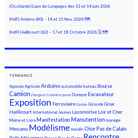
(Occitanie) Expo de Longages des 13 et 14 juin 2026
(HdF) Amiens (80) – 14 et 15 Nov. 2026 🗺
(HdF) Haillicourt (62) – 17 et 18 Octobre 2026 🗓 🗺
TENDANCE
Arduino
Bourse
Agenda
Agricole
automobile
bateau
Camion
Excavateur
Dumper
chargeur
Croisière jaune
Exposition
Ferroviaire
Grue
Gironde
Gaston
Haillicourt
Locomotive
Loir et Cher
International
Jeunes
Manutention
Manifestation
Maine et Loire
manège
Modélisme
Oise
Pas de Calais
Meccano
moulin
Rencontre
Pelle Mécanique
Presse
Puy de Dome