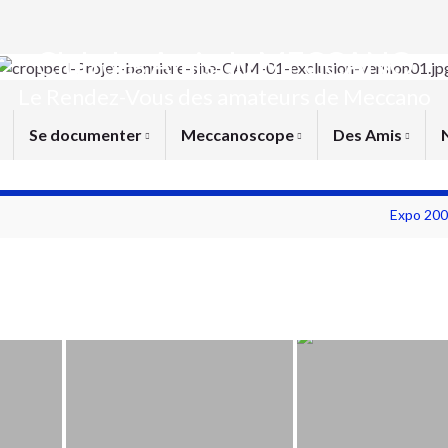
Club des Amis du MECCANO
Le Rendez-Vous des amateurs de Meccano
Se documenter
Meccanoscope
Des Amis
Expo 200