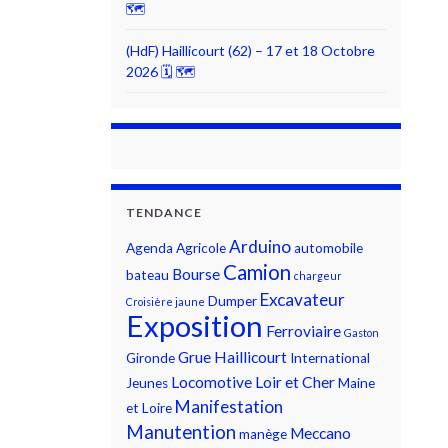
🗺
(HdF) Haillicourt (62) – 17 et 18 Octobre
2026 🗓 🗺
TENDANCE
Arduino
Agenda
Agricole
automobile
Camion
Bourse
bateau
chargeur
Excavateur
Dumper
Croisière jaune
Exposition
Ferroviaire
Gaston
Grue
Haillicourt
Gironde
International
Locomotive
Loir et Cher
Jeunes
Maine
Manifestation
et Loire
Manutention
Meccano
manège