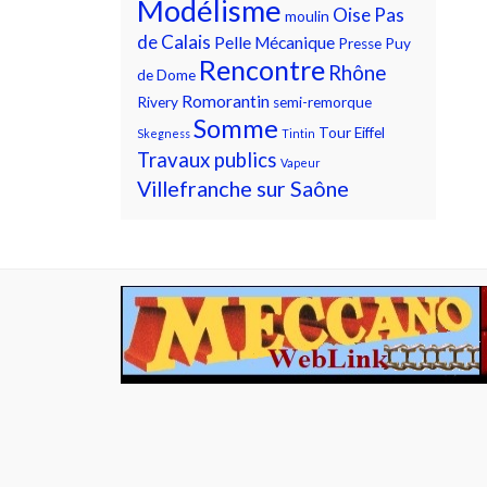
Modélisme
Oise
Pas
moulin
de Calais
Pelle Mécanique
Presse
Puy
Rencontre
Rhône
de Dome
Romorantin
Rivery
semi-remorque
Somme
Tour Eiffel
Skegness
Tintin
Travaux publics
Vapeur
Villefranche sur Saône