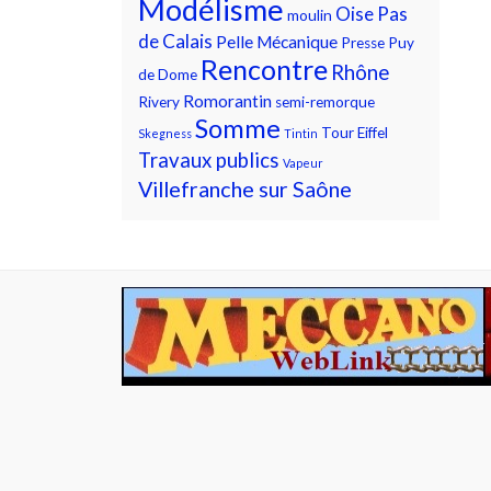
Modélisme
Oise
Pas
moulin
de Calais
Pelle Mécanique
Presse
Puy
Rencontre
Rhône
de Dome
Romorantin
Rivery
semi-remorque
Somme
Tour Eiffel
Skegness
Tintin
Travaux publics
Vapeur
Villefranche sur Saône