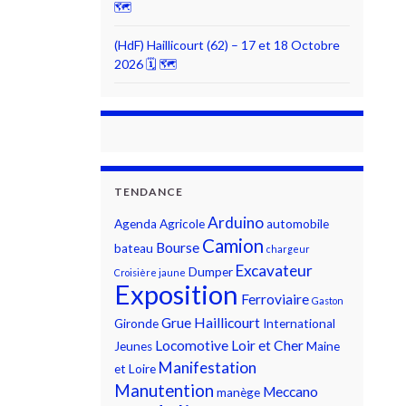
🗺
(HdF) Haillicourt (62) – 17 et 18 Octobre
2026 🗓 🗺
TENDANCE
Arduino
Agenda
Agricole
automobile
Camion
Bourse
bateau
chargeur
Excavateur
Dumper
Croisière jaune
Exposition
Ferroviaire
Gaston
Grue
Haillicourt
Gironde
International
Locomotive
Loir et Cher
Jeunes
Maine
Manifestation
et Loire
Manutention
Meccano
manège