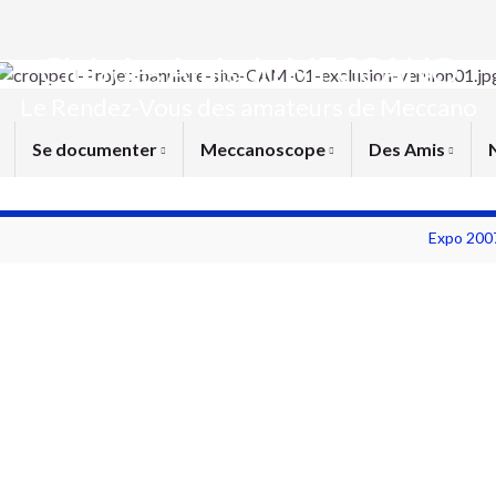
Club des Amis du MECCANO
Le Rendez-Vous des amateurs de Meccano
Se documenter
Meccanoscope
Des Amis
Expo 200