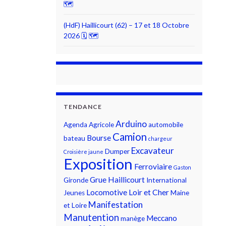
🗺
(HdF) Haillicourt (62) – 17 et 18 Octobre
2026 🗓 🗺
TENDANCE
Arduino
Agenda
Agricole
automobile
Camion
Bourse
bateau
chargeur
Excavateur
Dumper
Croisière jaune
Exposition
Ferroviaire
Gaston
Grue
Haillicourt
Gironde
International
Locomotive
Loir et Cher
Jeunes
Maine
Manifestation
et Loire
Manutention
Meccano
manège