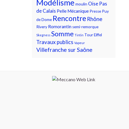
Modélisme
Oise
Pas
moulin
de Calais
Pelle Mécanique
Presse
Puy
Rencontre
Rhône
de Dome
Romorantin
Rivery
semi-remorque
Somme
Tour Eiffel
Skegness
Tintin
Travaux publics
Vapeur
Villefranche sur Saône