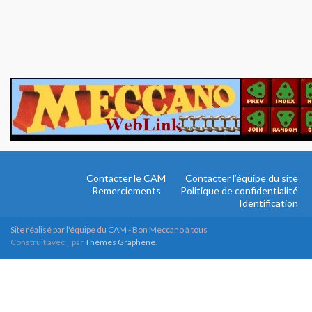
Contacter le CAM
Contacter l’équipe du site
Remerciements
Politique de confidentialité
Identification
Site réalisé par l'équipe du CAM - Bon Meccano à tous
Construit avec
par
Thèmes Graphene
.