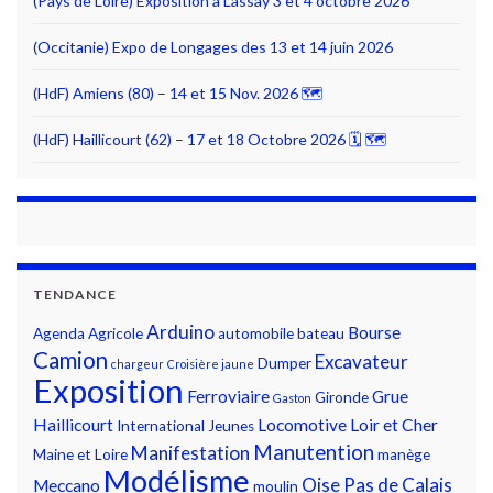
(Pays de Loire) Exposition à Lassay 3 et 4 octobre 2026
(Occitanie) Expo de Longages des 13 et 14 juin 2026
(HdF) Amiens (80) – 14 et 15 Nov. 2026 🗺
(HdF) Haillicourt (62) – 17 et 18 Octobre 2026 🗓 🗺
TENDANCE
Arduino
Bourse
Agenda
Agricole
automobile
bateau
Camion
Excavateur
Dumper
chargeur
Croisière jaune
Exposition
Ferroviaire
Grue
Gironde
Gaston
Haillicourt
Locomotive
Loir et Cher
International
Jeunes
Manutention
Manifestation
Maine et Loire
manège
Modélisme
Oise
Pas de Calais
Meccano
moulin