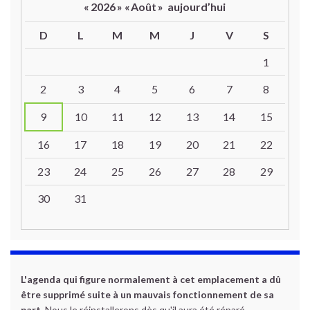
«
2026
»
«
Août
»
aujourd’hui
D
L
M
M
J
V
S
Un calendrier d’évènements
1
2
3
4
5
6
7
8
9
10
11
12
13
14
15
16
17
18
19
20
21
22
23
24
25
26
27
28
29
30
31
L'agenda qui figure normalement à cet emplacement a dû
être supprimé suite à un mauvais fonctionnement de sa
part.
Nous le réinstallerons dès qu'il aura été réparé.