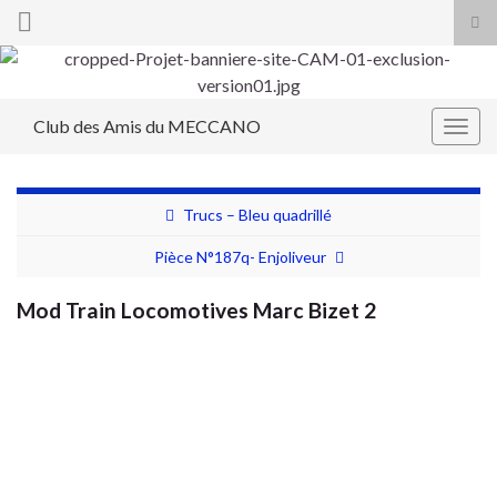
Tog
sea
Search for:
for
Club des Amis du MECCANO
Togg
navig
Trucs – Bleu quadrillé
Pièce N°187q- Enjoliveur
Mod Train Locomotives Marc Bizet 2