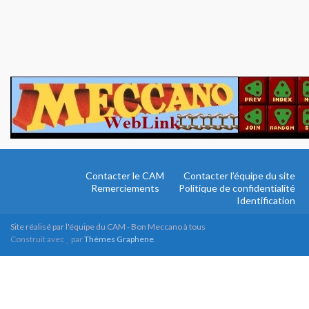
Contacter le CAM
Contacter l’équipe du site
Remerciements
Politique de confidentialité
Identification
Site réalisé par l'équipe du CAM - Bon Meccano à tous
Construit avec
par
Thèmes Graphene
.