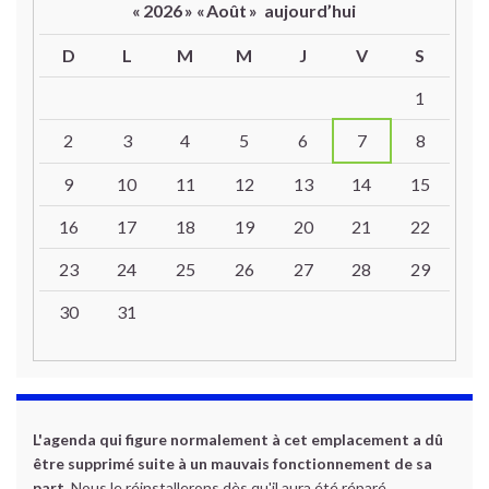
«
2026
»
«
Août
»
aujourd’hui
D
L
M
M
J
V
S
Un calendrier d’évènements
1
2
3
4
5
6
7
8
9
10
11
12
13
14
15
16
17
18
19
20
21
22
23
24
25
26
27
28
29
30
31
L'agenda qui figure normalement à cet emplacement a dû
être supprimé suite à un mauvais fonctionnement de sa
part.
Nous le réinstallerons dès qu'il aura été réparé.