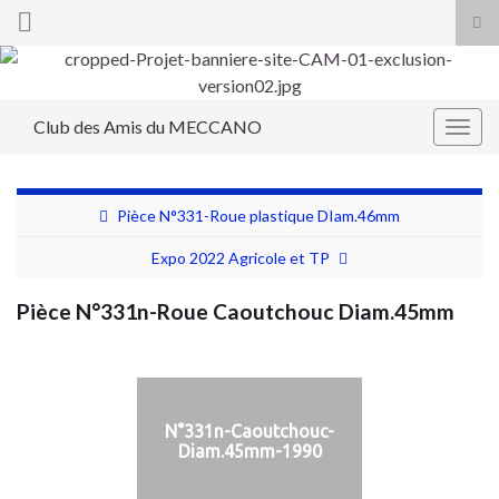
Tog
sea
Search for:
for
Club des Amis du MECCANO
Togg
navig
Pièce N°331-Roue plastique DIam.46mm
Expo 2022 Agricole et TP
Pièce N°331n-Roue Caoutchouc Diam.45mm
N°331n-Caoutchouc-
Diam.45mm-1990