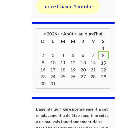
notre Chaine Youtube
«
2026
»
«
Août
»
aujourd’hui
D
L
M
M
J
V
S
Un calendrier d’évènements
1
2
3
4
5
6
7
8
9
10
11
12
13
14
15
16
17
18
19
20
21
22
23
24
25
26
27
28
29
30
31
L'agenda qui figure normalement à cet
emplacement a dû être supprimé suite
à un mauvais fonctionnement de sa
part.
Nous le réinstallerons dès qu'il aura