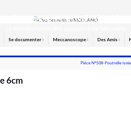
Club des Amis du MECCANO
Le Rendez-Vous des amateurs de Meccano
Se documenter
Meccanoscope
Des Amis
Pièce N°508-Poutrelle isol
te 6cm