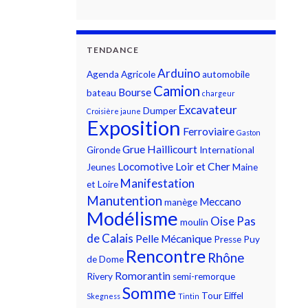
TENDANCE
Arduino
Agenda
Agricole
automobile
Camion
Bourse
bateau
chargeur
Excavateur
Dumper
Croisière jaune
Exposition
Ferroviaire
Gaston
Grue
Haillicourt
Gironde
International
Locomotive
Loir et Cher
Jeunes
Maine
Manifestation
et Loire
Manutention
Meccano
manège
Modélisme
Oise
Pas
moulin
de Calais
Pelle Mécanique
Presse
Puy
Rencontre
Rhône
de Dome
Romorantin
Rivery
semi-remorque
Somme
Tour Eiffel
Skegness
Tintin