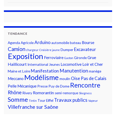
TENDANCE
Arduino
Bourse
Agenda
Agricole
automobile
bateau
Camion
Excavateur
Dumper
chargeur
Croisière jaune
Exposition
Ferroviaire
Grue
Gironde
Gaston
Haillicourt
Locomotive
Loir et Cher
International
Jeunes
Manutention
Manifestation
Maine et Loire
manège
Modélisme
Oise
Pas de Calais
Meccano
moulin
Rencontre
Pelle Mécanique
Presse
Puy de Dome
Rhône
Romorantin
Rivery
semi-remorque
Skegness
Somme
Travaux publics
Tour Eiffel
Tintin
Vapeur
Villefranche sur Saône