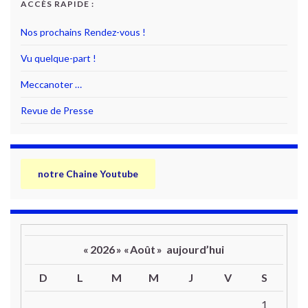
ACCÈS RAPIDE :
Nos prochains Rendez-vous !
Vu quelque-part !
Meccanoter …
Revue de Presse
notre Chaine Youtube
«
2026
»
«
Août
»
aujourd’hui
D
L
M
M
J
V
S
Un calendrier d’évènements
1