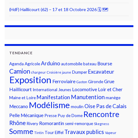
(HdF) Haillicourt (62) – 17 et 18 Octobre 2026 🗓 🗺
TENDANCE
Arduino
Bourse
Agenda
Agricole
automobile
bateau
Camion
Excavateur
Dumper
chargeur
Croisière jaune
Exposition
Ferroviaire
Grue
Gironde
Gaston
Haillicourt
Locomotive
Loir et Cher
International
Jeunes
Manutention
Manifestation
Maine et Loire
manège
Modélisme
Oise
Pas de Calais
Meccano
moulin
Rencontre
Pelle Mécanique
Presse
Puy de Dome
Rhône
Romorantin
Rivery
semi-remorque
Skegness
Somme
Travaux publics
Tour Eiffel
Tintin
Vapeur