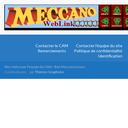
Contacter le CAM
Contacter l’équipe du site
Remerciements
Politique de confidentialité
Identification
Site réalisé par l'équipe du CAM - Bon Meccano à tous
Construit avec
par
Thèmes Graphene
.