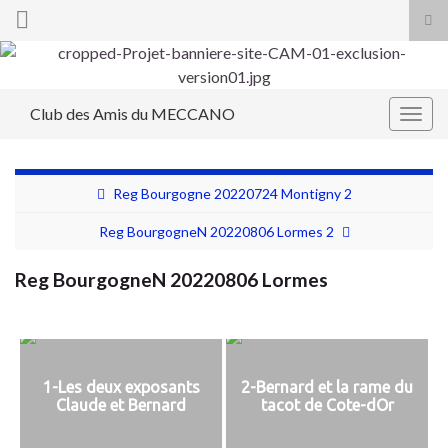
Tog
sea
Search for:
for
Club des Amis du MECCANO
Togg
navig
Reg Bourgogne 20220724 Montigny 2
Reg BourgogneN 20220806 Lormes 2
Reg BourgogneN 20220806 Lormes
1-Les deux exposants
2-Bernard et la rame du
Claude et Bernard
tacot de Cote-dOr