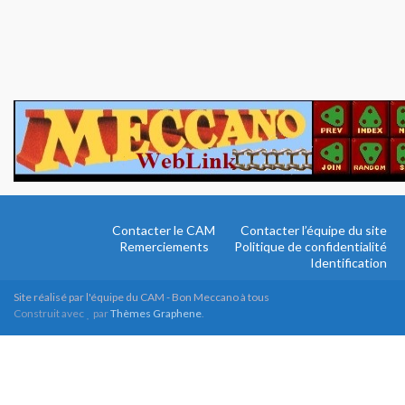
Contacter le CAM
Contacter l’équipe du site
Remerciements
Politique de confidentialité
Identification
Site réalisé par l'équipe du CAM - Bon Meccano à tous
Construit avec
par
Thèmes Graphene
.