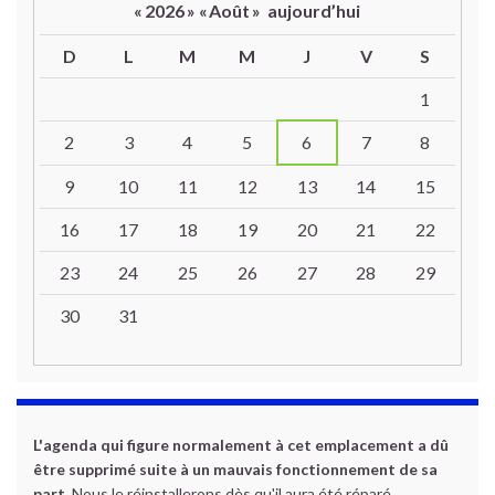
«
2026
»
«
Août
»
aujourd’hui
D
L
M
M
J
V
S
Un calendrier d’évènements
1
2
3
4
5
6
7
8
9
10
11
12
13
14
15
16
17
18
19
20
21
22
23
24
25
26
27
28
29
30
31
L'agenda qui figure normalement à cet emplacement a dû
être supprimé suite à un mauvais fonctionnement de sa
part.
Nous le réinstallerons dès qu'il aura été réparé.