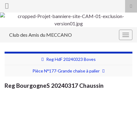
Tog
sea
Search for:
for
Club des Amis du MECCANO
Togg
navig
Reg HdF 20240323 Boves
Pièce N°177-Grande chaise à palier
Reg BourgogneS 20240317 Chaussin