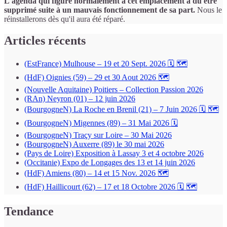
L'agenda qui figure normalement à cet emplacement a dû être
supprimé suite à un mauvais fonctionnement de sa part.
Nous le
réinstallerons dès qu'il aura été réparé.
Articles récents
(EstFrance) Mulhouse – 19 et 20 Sept. 2026 🗓 🗺
(HdF) Oignies (59) – 29 et 30 Aout 2026 🗺
(Nouvelle Aquitaine) Poitiers – Collection Passion 2026
(RAn) Neyron (01) – 12 juin 2026
(BourgogneN) La Roche en Brenil (21) – 7 Juin 2026 🗓 🗺
(BourgogneN) Migennes (89) – 31 Mai 2026 🗓
(BourgogneN) Traçy sur Loire – 30 Mai 2026
(BourgogneN) Auxerre (89) le 30 mai 2026
(Pays de Loire) Exposition à Lassay 3 et 4 octobre 2026
(Occitanie) Expo de Longages des 13 et 14 juin 2026
(HdF) Amiens (80) – 14 et 15 Nov. 2026 🗺
(HdF) Haillicourt (62) – 17 et 18 Octobre 2026 🗓 🗺
Tendance