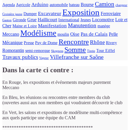
Camion
Arduino
Bourse
Agenda
Agricole
automobile
bateau
chargeur
Exposition
Excavateur
Ferroviaire
Dumper
Croisière jaune
Grue
Haillicourt
Locomotive
Loir et
Gironde
International
Jeunes
Gaston
Manutention
Manifestation
Cher
Maine et Loire
manège
Modélisme
Oise
Pas de Calais
Meccano
Pelle
moulin
Rencontre
Rhône
Mécanique
Presse
Puy de Dome
Rivery
Somme
Romorantin
semi-remorque
Tour Eiffel
Skegness
Tintin
Villefranche sur Saône
Travaux publics
Vapeur
Dans la carte ci contre :
En Rouge, les expositions et événements majeurs purement
Meccano
En Bleu, les réunions ou rencontres entre membres du club
(ouvertes aussi aux non membres qui voudraient découvrir le club
En Vert, les salons et expositions de modélisme multi-compétence
aux quels participe une équipe du CAM
***************************************