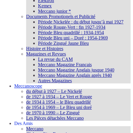
Elektron
Kemex
Meccano junior *
Documents Promotionels et Publicité
Période Nickelée : du début jusqu’à mai 1927
Période Rouge-Vert : fin 1927-1934
Période Bleu quadrillé : 1934-1954
Période Bleu uni – Doré : 1954-1969
Période Zingué Jaune Bleu
Histoire et Histoires
Magazines et Revues
La revue du CAM
Meccano Magazine Français
Meccano Magazine Anglais jusque 1940
Meccano Magazine Anglais après 1940
Autres Magazines
Meccanoscope
du début à 1927 – Le Nickelé
de 1927 à 1934 – Le Vert et Rouge
de 1934 à 1954 – le Bleu quadrillé
de 1954 à 1969 – Le Bleu uni doré
de 1970 à 1990 – Le Zingué
Les Pièces détachées Meccano
Des Amis
Meccano