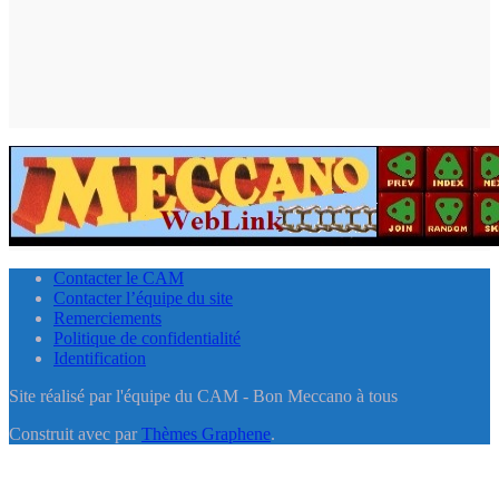
Contacter le CAM
Contacter l’équipe du site
Remerciements
Politique de confidentialité
Identification
Site réalisé par l'équipe du CAM - Bon Meccano à tous
Construit avec
par
Thèmes Graphene
.