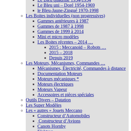
Le Bleu uni – Doré 1954-1969
le Bleu-Jaune-Zingué 1970-1998
Les Boites individuelles (non progressives)
Gammes antérieures à 1987
Gammes de 1987 à 1998
Gammes de 1999 à 2014
Mini et micro modèles
Les Boites récentes – 2014 …
2015 : Meccanoïd – Robots …
2015 – 2018
Depuis 2019
Les Moteurs, Mécanismes, Commandes …
Mécanismes, Électricité, Commandes à distance
Documentation Moteurs
Moteurs mécaniques *
Moteurs électriques
Moteurs Vapeur
Accessoires et pièces spéciales
Outils Divers – Datation
Les Super Modèles
Les « autres » Jouets Meccano
Constructeur d’Automobiles
Constructeur d’Avions
Canots Hornby