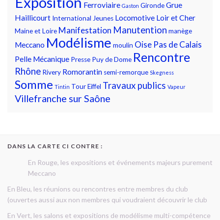
Exposition
Ferroviaire
Grue
Gironde
Gaston
Haillicourt
Locomotive
Loir et Cher
International
Jeunes
Manutention
Manifestation
Maine et Loire
manège
Modélisme
Oise
Pas de Calais
Meccano
moulin
Rencontre
Pelle Mécanique
Presse
Puy de Dome
Rhône
Romorantin
Rivery
semi-remorque
Skegness
Somme
Travaux publics
Tour Eiffel
Tintin
Vapeur
Villefranche sur Saône
DANS LA CARTE CI CONTRE :
En Rouge, les expositions et événements majeurs purement
Meccano
En Bleu, les réunions ou rencontres entre membres du club
(ouvertes aussi aux non membres qui voudraient découvrir le club
En Vert, les salons et expositions de modélisme multi-compétence