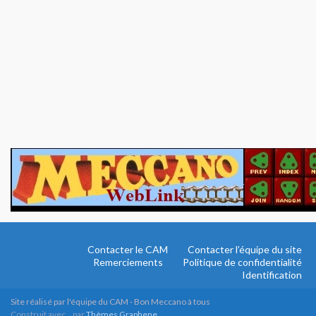
Contacter le CAM
Contacter l’équipe du site
Remerciements
Politique de confidentialité
Identification
Site réalisé par l'équipe du CAM - Bon Meccano à tous
Construit avec
par
Thèmes Graphene
.