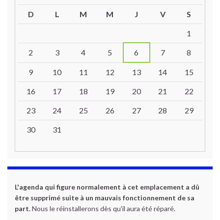
D
L
M
M
J
V
S
Un calendrier d’évènements
1
2
3
4
5
6
7
8
9
10
11
12
13
14
15
16
17
18
19
20
21
22
23
24
25
26
27
28
29
30
31
L'agenda qui figure normalement à cet emplacement a dû
être supprimé suite à un mauvais fonctionnement de sa
part.
Nous le réinstallerons dès qu'il aura été réparé.