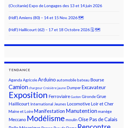
(Occitanie) Expo de Longages des 13 et 14 juin 2026
(HdF) Amiens (80) – 14 et 15 Nov. 2026 🗺
(HdF) Haillicourt (62) – 17 et 18 Octobre 2026 🗓 🗺
TENDANCE
Arduino
Bourse
Agenda
Agricole
automobile
bateau
Camion
Excavateur
Dumper
chargeur
Croisière jaune
Exposition
Ferroviaire
Grue
Gironde
Gaston
Haillicourt
Locomotive
Loir et Cher
International
Jeunes
Manutention
Manifestation
Maine et Loire
manège
Modélisme
Oise
Pas de Calais
Meccano
moulin
Rencontre
Pelle Mécanique
Presse
Puy de Dome