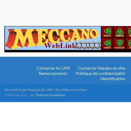
Contacter le CAM
Contacter l’équipe du site
Remerciements
Politique de confidentialité
Identification
Site réalisé par l'équipe du CAM - Bon Meccano à tous
Construit avec
par
Thèmes Graphene
.