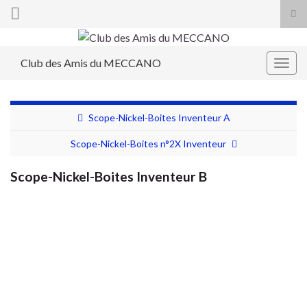
Tog
sea
Search for:
for
Club des Amis du MECCANO
Togg
navig
Scope-Nickel-Boites Inventeur A
Scope-Nickel-Boites n°2X Inventeur
Scope-Nickel-Boites Inventeur B