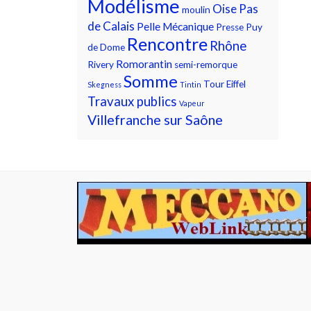
Modélisme
Oise
Pas
moulin
de Calais
Pelle Mécanique
Presse
Puy
Rencontre
Rhône
de Dome
Romorantin
Rivery
semi-remorque
Somme
Tour Eiffel
Skegness
Tintin
Travaux publics
Vapeur
Villefranche sur Saône