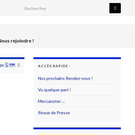
Search for:
Nous rejoindre !
ge 🗓 🗺
ACCÈS RAPIDE :
Nos prochains Rendez-vous !
Vu quelque-part !
Meccanoter …
Revue de Presse