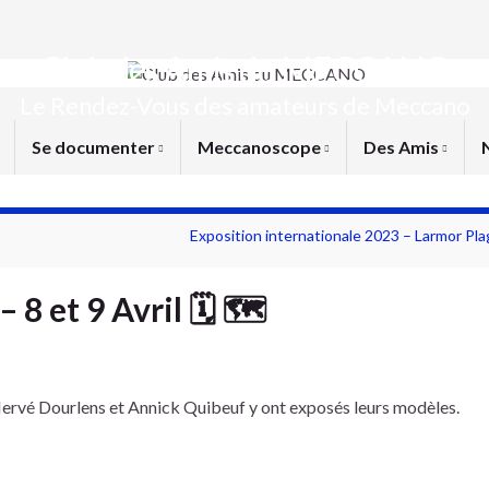
Club des Amis du MECCANO
Le Rendez-Vous des amateurs de Meccano
Se documenter
Meccanoscope
Des Amis
Exposition internationale 2023 – Larmor Pla
 8 et 9 Avril 🗓 🗺
Hervé Dourlens et Annick Quibeuf y ont exposés leurs modèles.