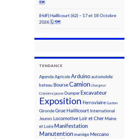
🗺
(HdF) Haillicourt (62) – 17 et 18 Octobre
2026 🗓 🗺
TENDANCE
Arduino
Agenda
Agricole
automobile
Camion
Bourse
bateau
chargeur
Excavateur
Dumper
Croisière jaune
Exposition
Ferroviaire
Gaston
Grue
Haillicourt
Gironde
International
Locomotive
Loir et Cher
Jeunes
Maine
Manifestation
et Loire
Manutention
Meccano
manège