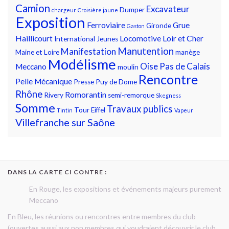
Camion
Excavateur
Dumper
chargeur
Croisière jaune
Exposition
Ferroviaire
Grue
Gironde
Gaston
Haillicourt
Locomotive
Loir et Cher
International
Jeunes
Manutention
Manifestation
Maine et Loire
manège
Modélisme
Oise
Pas de Calais
Meccano
moulin
Rencontre
Pelle Mécanique
Presse
Puy de Dome
Rhône
Romorantin
Rivery
semi-remorque
Skegness
Somme
Travaux publics
Tour Eiffel
Tintin
Vapeur
Villefranche sur Saône
DANS LA CARTE CI CONTRE :
En Rouge, les expositions et événements majeurs purement
Meccano
En Bleu, les réunions ou rencontres entre membres du club
(ouvertes aussi aux non membres qui voudraient découvrir le club