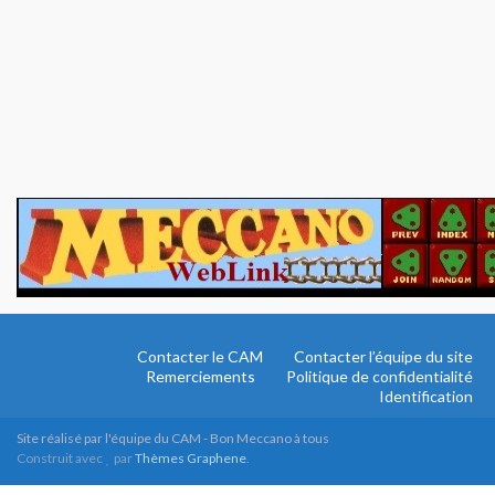
Contacter le CAM
Contacter l’équipe du site
Remerciements
Politique de confidentialité
Identification
Site réalisé par l'équipe du CAM - Bon Meccano à tous
Construit avec
par
Thèmes Graphene
.