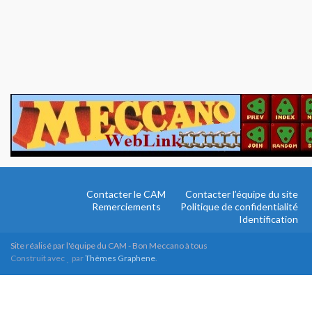
Contacter le CAM
Contacter l’équipe du site
Remerciements
Politique de confidentialité
Identification
Site réalisé par l'équipe du CAM - Bon Meccano à tous
Construit avec
par
Thèmes Graphene
.