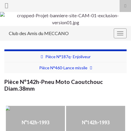
Tog
sea
Search for:
for
Club des Amis du MECCANO
Togg
navig
Pièce N°187q- Enjoliveur
Pièce N°460-Lance missile
Pièce N°142h-Pneu Moto Caoutchouc
Diam.38mm
N°142h-1993
N°142h-1993