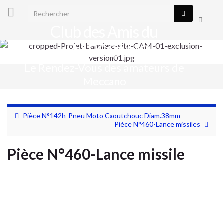
Search for:
Toggle
Club des Amis du
search
form
MECCANO
Le Rendez-Vous des amateurs de
Togg
Meccano
navig
Pièce N°142h-Pneu Moto Caoutchouc Diam.38mm
Pièce N°460-Lance missiles
Pièce N°460-Lance missile